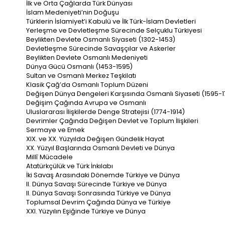
İlk ve Orta Çağlarda Türk Dünyası
İslam Medeniyeti’nin Doğuşu
Türklerin İslamiyet’i Kabulü ve İlk Türk-İslam Devletleri
Yerleşme ve Devletleşme Sürecinde Selçuklu Türkiyesi
Beylikten Devlete Osmanlı Siyaseti (1302-1453)
Devletleşme Sürecinde Savaşçılar ve Askerler
Beylikten Devlete Osmanlı Medeniyeti
Dünya Gücü Osmanlı (1453-1595)
Sultan ve Osmanlı Merkez Teşkilatı
Klasik Çağ’da Osmanlı Toplum Düzeni
Değişen Dünya Dengeleri Karşısında Osmanlı Siyaseti (1595-1
Değişim Çağında Avrupa ve Osmanlı
Uluslararası İlişkilerde Denge Stratejisi (1774-1914)
Devrimler Çağında Değişen Devlet ve Toplum İlişkileri
Sermaye ve Emek
XIX. ve XX. Yüzyılda Değişen Gündelik Hayat
XX. Yüzyıl Başlarında Osmanlı Devleti ve Dünya
Millî Mücadele
Atatürkçülük ve Türk İnkılabı
İki Savaş Arasındaki Dönemde Türkiye ve Dünya
II. Dünya Savaşı Sürecinde Türkiye ve Dünya
II. Dünya Savaşı Sonrasında Türkiye ve Dünya
Toplumsal Devrim Çağında Dünya ve Türkiye
XXI. Yüzyılın Eşiğinde Türkiye ve Dünya