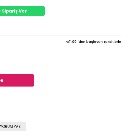
 Sipariş Ver
₺11,00
`den başlayan taksitlerle
YORUM YAZ