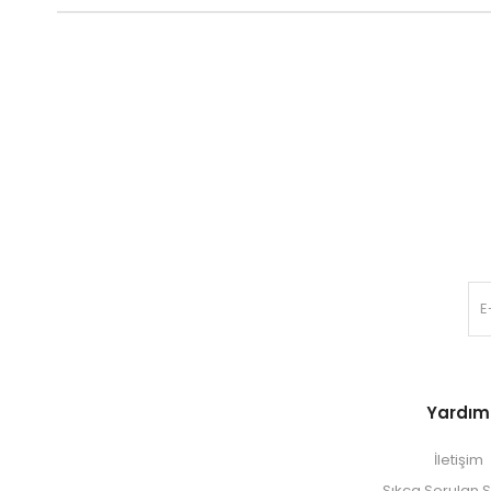
Yardım
İletişim
Sıkça Sorulan S