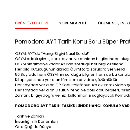
ÜRÜN ÖZELLIKLERI
YORUMLAR
(0)
ÖDEME SEÇENEKL
Pomodoro AYT Tarih Konu Soru Süper Prat
ÖSYM, AYT’de “Hangi Bilgiyi Nasıl Sordu!”
ÖSYM odaklı çıkmış soru tarzları ve bunların bilgilerinden oluşa
ÖSYM’nin şimdiye kadar AYT’de sorduğu her bilgi özetlendi.
Her bilgi kutucuğunun altında ÖSYM tarzı sorulara yer verildi.
56 Sayfada hem ÖSYM’nin sorduğu bilgileri hem de bu konulard
Kitap içerisinde yer alan tüm sorular video çözümlüdür.
Her sayfada yer alan QR Kodu telefonunuza okutarak video çözü
Her sayfada yer alan 3 sütun, renkli ve dolu dolu bilgileri, bir
Zamanı, bilgiyi doğru ve hızlı kullanmanızı sağlayacak Pomodoro
POMODORO AYT TARİH FASİKÜLÜNDE HANGİ KONULAR VAR
Tarih ve Zaman
İnsanlığın İlk Dönemleri
Orta Çağ’da Dünya