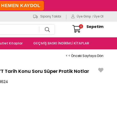
HEMEN KAYDOL
Sipariş Takibi
Üye Girişi
Üye Ol
Sepetim
0
utlet Kitaplar
GEÇMİŞ BASKI İNDİRİMLİ KİTAPLAR
< < Önceki Sayfaya Dön
 Tarih Konu Soru Süper Pratik Notlar
8624