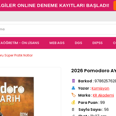
LGİLER ONLINE DENEME KAYITLARI BAŞLADI!
TAÖĞRETİM - ÖN LİSANS
MEB AGS
DGS
EKPSS
O
u Süper Pratik Notlar
2026 Pomodoro AYT
🧾
Barkod
:
978625762
👤
Yazar
:
Komisyon
🏷️
Marka
:
KR Akademi
💰
Para Puan
:
99
📄
Sayfa Sayısı :
56