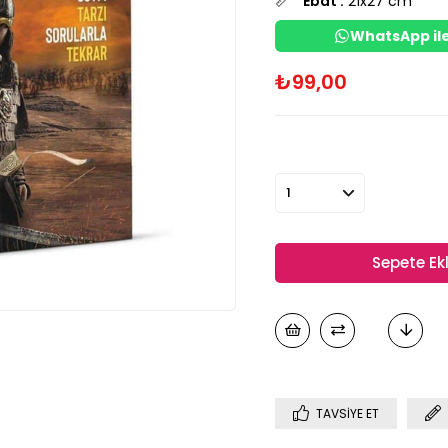
📏
Ebat :
21x27 cm
WhatsApp ile
₺99,00
TAVSIYE ET