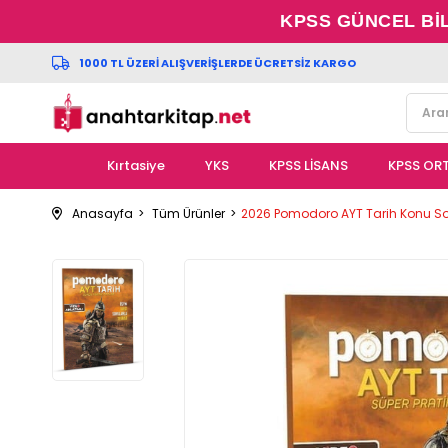
KPSS GÜNCEL Bİ
1000 TL ÜZERİ ALIŞVERİŞLERDE ÜCRETSİZ KARGO
Kırtasiye
YKS
KPSS LİSANS
KPSS OR
Anasayfa
Tüm Ürünler
2026 Pomodoro AYT Tarih Konu Sor