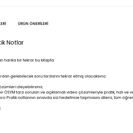
ERI
ÜRÜN ÖNERILERI
ik Notlar
n harika bir tekrar bu kitapta.
an gelebilecek soru tarzlarını tekrar etmiş olacaksınız.
mleri izleyebilirsiniz.
ebir ÖSYM tarzı soruları ve açıklamalı video çözümleriyle pratik, hızlı ve
 Pratik notlarının sınavda sizi hedefinize taşımasını dileriz, tüm öğren
: