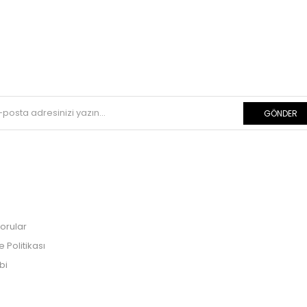
GÖNDER
orular
Politikası
bi