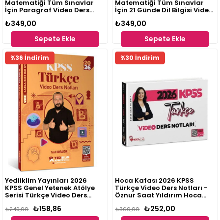
Matematiği Tüm Sınavlar
Matematiği Tüm Sınavlar
İçin Paragraf Video Ders
İçin 21 Günde Dil Bilgisi Video
Kitabı
Ders Kitabı
₺349,00
₺349,00
Sepete Ekle
Sepete Ekle
%36 İndirim
%30 İndirim
Yediiklim Yayınları 2026
Hoca Kafası 2026 KPSS
KPSS Genel Yetenek Atölye
Türkçe Video Ders Notları -
Serisi Türkçe Video Ders
Öznur Saat Yıldırım Hoca
Notları Yusuf Bayraktar
Kafası Yayınları
₺158,86
₺252,00
₺249,00
₺360,00