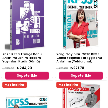
2026 KPSS Türkçe Konu
Yargı Yayınları 2026 KPSS
Anlatımı Benim Hocam
Genel Yetenek Türkçe Konu
Yayınları Kadir Gümüş
Anlatımı (Yelda Ünal)
₺244,20
₺271,78
₺330,00
₺425,00
Sepete Ekle
Sepete Ekle
%36 İndirim
%36 İndirim