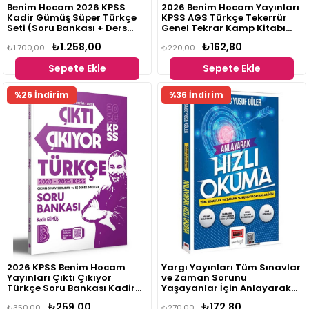
Benim Hocam 2026 KPSS
2026 Benim Hocam Yayınları
Kadir Gümüş Süper Türkçe
KPSS AGS Türkçe Tekerrür
Seti (Soru Bankası + Ders
Genel Tekrar Kamp Kitabı
Notları + Parla Paragraf +
Kadir Gümüş
₺1.258,00
₺162,80
Parla Dil Bilgisi Soru
₺1.700,00
₺220,00
Bankası)
Sepete Ekle
Sepete Ekle
%26 İndirim
%36 İndirim
2026 KPSS Benim Hocam
Yargı Yayınları Tüm Sınavlar
Yayınları Çıktı Çıkıyor
ve Zaman Sorunu
Türkçe Soru Bankası Kadir
Yaşayanlar İçin Anlayarak
Gümüş
Hızlı Okuma
₺259,00
₺172,80
₺350,00
₺270,00