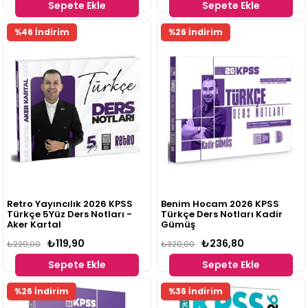
Sepete Ekle
Sepete Ekle
%46 İndirim
%26 İndirim
Retro Yayıncılık 2026 KPSS
Benim Hocam 2026 KPSS
Türkçe 5Yüz Ders Notları -
Türkçe Ders Notları Kadir
Aker Kartal
Gümüş
₺119,90
₺236,80
₺220,00
₺320,00
Sepete Ekle
Sepete Ekle
%26 İndirim
%36 İndirim