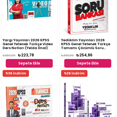
Yargı Yayınları 2026 KPSS
Yediiklim Yayınları 2026
Genel Yetenek Türkçe Video
KPSS Genel Yetenek Türkçe
Ders Notları (Yelda Ünal)
Tamamı Çözümlü Soru
Bankası Mustafa Onur
₺223,78
₺254,86
₺350,00
Bozkuş
₺399,00
Sepete Ekle
Sepete Ekle
Fırsat
%36 İndirim
%26 İndirim
Ürünü