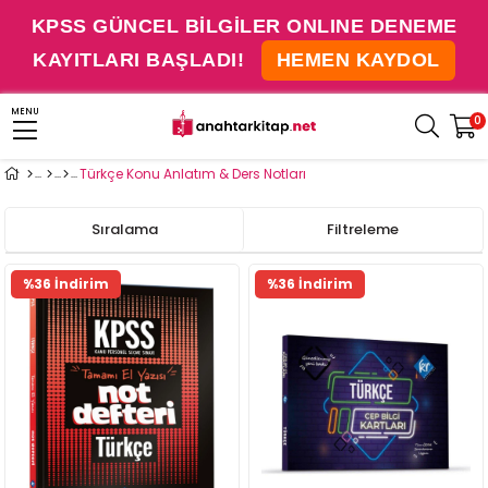
KPSS GÜNCEL BİLGİLER ONLINE DENEME
KAYITLARI BAŞLADI!
HEMEN KAYDOL
MENU
0
Türkçe Konu Anlatım & Ders Notları
Sıralama
Filtreleme
%36 İndirim
%36 İndirim