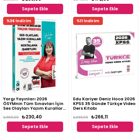
Sepete Ekle
Sepete Ekle
%36 İndirim
%11 İndirim
Yargı Yayınları 2026
Edu Kariyer Deniz Hoca 2026
ÖSYMnin Tüm Sınavları İçin
KPSS 35 Günde Türkçe Video
Ses Olayları Yazım Kuralları
Ders Kitabı
ve Noktalama İşaretleri
₺230,40
₺266,11
Yelda Ünal
₺360,00
₺299,00
Sepete Ekle
Sepete Ekle