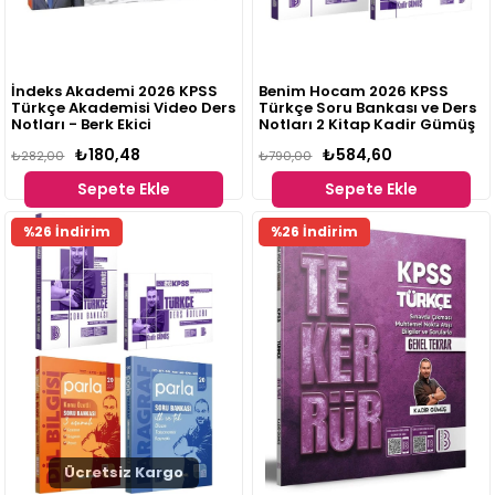
İndeks Akademi 2026 KPSS
Benim Hocam 2026 KPSS
Türkçe Akademisi Video Ders
Türkçe Soru Bankası ve Ders
Notları - Berk Ekici
Notları 2 Kitap Kadir Gümüş
₺180,48
₺584,60
₺282,00
₺790,00
Sepete Ekle
Sepete Ekle
%26 İndirim
%26 İndirim
Ücretsiz Kargo