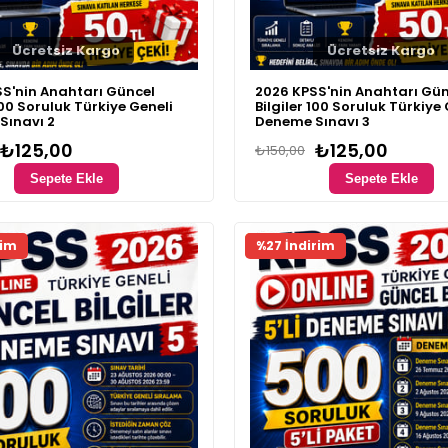
Ücretsiz Kargo
Ücretsiz Kargo
S'nin Anahtarı Güncel
2026 KPSS'nin Anahtarı Gün
100 Soruluk Türkiye Geneli
Bilgiler 100 Soruluk Türkiye
Sınavı 2
Deneme Sınavı 3
₺125,00
₺125,00
₺150,00
Sepete Ekle
Sepete Ekle
ünü
Fırsat Ürünü
rim
%27 İndirim