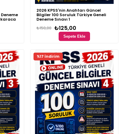
2026 KPSS'nin Anahtarı Güncel
0 Deneme
Bilgiler 100 Soruluk Türkiye Geneli
zkaraca
Deneme Sınavı 1
₺125,00
₺150,00
Sepete Ekle
Fırsat Ürünü
%17 İndirim