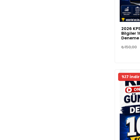
2026 KPS
Bilgiler 
Deneme 
₺150,00
Fırsat Ür
%17 İndi