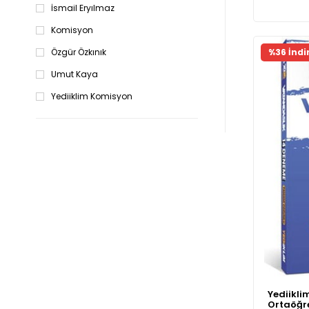
İsmail Eryılmaz
Komisyon
Özgür Özkınık
%36 İndi
Umut Kaya
Yediiklim Komisyon
Yediikli
Ortaöğre