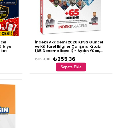
cel
İndeks Akademi 2026 KPSS Güncel
ürkiye
ve Kültürel Bilgiler Çalışma Kitabı
aket
(65 Deneme İlaveli) - Aydın Yüce,
Emrah Vahap Özkaraca İndeks
₺255,36
₺399,00
Akademi Yayıncılık
Sepete Ekle