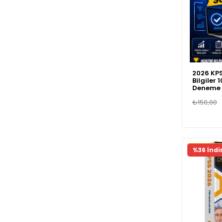
2026 KPS
Bilgiler 
Deneme 
₺150,00
Fırsat Ür
%36 İndi