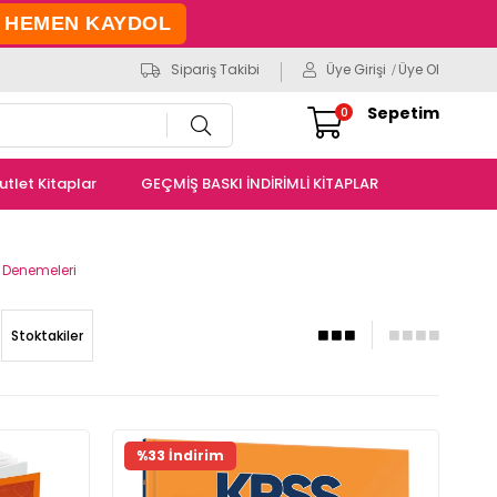
HEMEN KAYDOL
Sipariş Takibi
Üye Girişi
Üye Ol
Sepetim
0
utlet Kitaplar
GEÇMİŞ BASKI İNDİRİMLİ KİTAPLAR
 Denemeleri
Stoktakiler
%33 İndirim