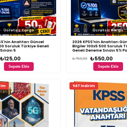
Ücretsiz Kargo
Ücretsiz Kargo
S'nin Anahtarı Güncel
2026 KPSS'nin Anahtarı Gün
100 Soruluk Türkiye Geneli
Bilgiler 100x5 500 Soruluk T
Sınavı 5
Geneli Deneme Sınavı 5'li P
₺125,00
₺550,00
₺750,00
Sepete Ekle
Sepete Ekle
ünü
rim
%67 İndirim