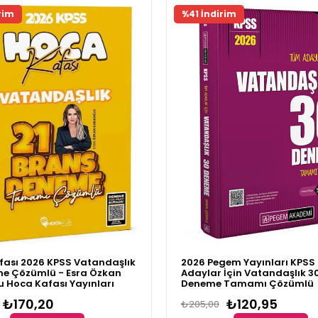
ünü
Fırsat Ürünü
rim
%41 İndirim
fası 2026 KPSS Vatandaşlık
2026 Pegem Yayınları KPS
me Çözümlü - Esra Özkan
Adaylar İçin Vatandaşlık 3
 Hoca Kafası Yayınları
Deneme Tamamı Çözümlü
₺170,20
₺120,95
₺205,00