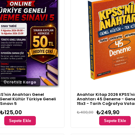
Ücretsiz Kargo
S'nin Anahtarı Genel
Anahtar Kitap 2026 KPSS'ni
Genel Kültür Türkiye Geneli
Anahtarı 45 Deneme - Gene
Sınavı 5
15x3 - Tarih Coğrafya Vata
₺125,00
₺249,90
₺400,00
Sepete Ekle
Sepete Ekle