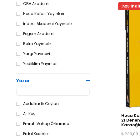
CBA Akademi
Fırsat Ür
%26 İndi
Hoca Kafası Yayınları
İndeks Akademi Yayıncılık
Pegem Akademi
Retro Yayıncılık
Yargı Yayınevi
Yediiklim Yayınları
Yazar
Abdulkadir Ceylan
Ali Koç
Hoca Ka
21 Dene
Emrah Vahap Özkaraca
Karaoğlu
Erdal Kesekler
₺230,00