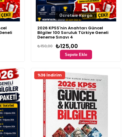
Ücretsiz Kargo
cel
2026 KPSS'nin Anahtarı Güncel
 Geneli
Bilgiler 100 Soruluk Türkiye Geneli
Deneme Sınavı 4
₺125,00
₺150,00
Sepete Ekle
Fırsat Ürünü
%36 İndirim