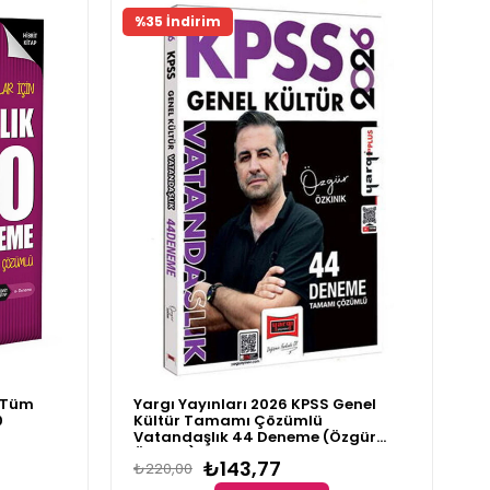
%35 İndirim
S Tüm
Yargı Yayınları 2026 KPSS Genel
0
Kültür Tamamı Çözümlü
Vatandaşlık 44 Deneme (Özgür
Özkınık)
₺143,77
₺220,00