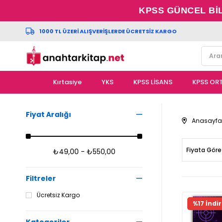
KPSS GÜNCEL Bİ
1000 TL ÜZERİ ALIŞVERİŞLERDE ÜCRETSİZ KARGO
Kırtasiye
YKS
KPSS LİSANS
KPSS OR
Fiyat Aralığı
Anasayfa
Fiyata Göre
₺49,00 - ₺550,00
Filtreler
Ücretsiz Kargo
Fırsat Ür
%17 İndi