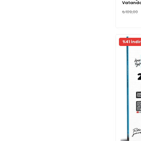
Vatanda
Deneme
₺109,00
%41 İndi