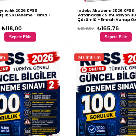
yıncılık 2026 KPSS
İndeks Akademi 2026 KPSS
lık 26 Deneme - İsmail
Vatandaşlık Simülasyon 3
Çözümlü - Emrah Vahap Ö
₺118,00
₺165,76
₺259,00
Sepete Ekle
Sepete Ekle
ünü
Fırsat Ürünü
rim
%17 İndirim