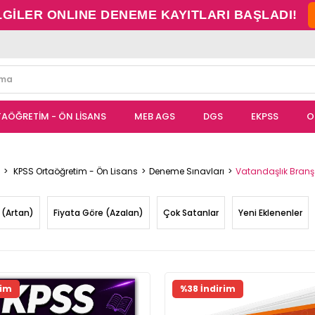
LGİLER ONLINE DENEME KAYITLARI BAŞLADI!
TAÖĞRETİM - ÖN LİSANS
MEB AGS
DGS
EKPSS
O
KPSS Ortaöğretim - Ön Lisans
Deneme Sınavları
Vatandaşlık Branş
 (Artan)
Fiyata Göre (Azalan)
Çok Satanlar
Yeni Eklenenler
ünü
rim
%38 İndirim