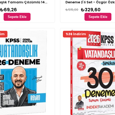
şlık Tamamı Çözümlü 14
Deneme 2 li Set - Özgür Özk
₺69,26
₺329,60
₺515,00
Sepete Ekle
Sepete Ekle
Fırsat Ürünü
rim
%36 İndirim