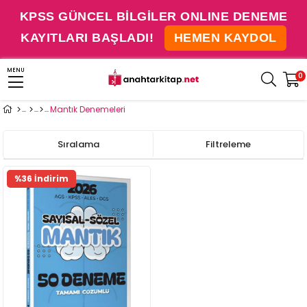
KPSS GÜNCEL BİLGİLER ONLINE DENEME
KAYITLARI BAŞLADI!
HEMEN KAYDOL
MENU
0
Mantık Denemeleri
Sıralama
Filtreleme
Fırsat
%36 İndirim
Ürünü