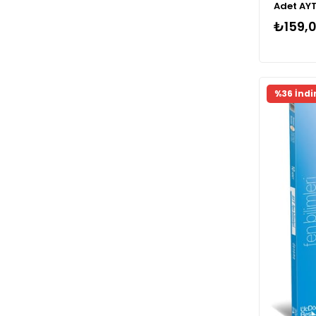
Adet AY
₺159,
%36 İndi