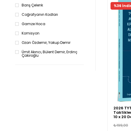
Barış Çelenk
%36 İndi
Coğrafyanın Kodları
Gamze Hoca
Komisyon
Ozan Özdemir, Yakup Demir
Ümit Akıncı, Bülent Demir, Erdinç
Çakıroğlu
2026 TY
Taktikle
10 x 20 
Yayınlar
₺199,00