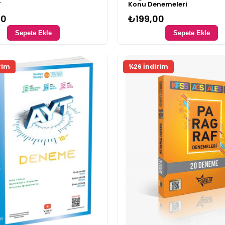
T
Konu Denemeleri
00
₺199,00
Sepete Ekle
Sepete Ekle
rim
%26 İndirim