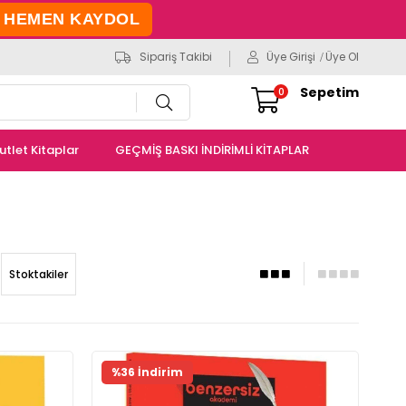
HEMEN KAYDOL
Sipariş Takibi
Üye Girişi
Üye Ol
Sepetim
0
utlet Kitaplar
GEÇMİŞ BASKI İNDİRİMLİ KİTAPLAR
Stoktakiler
%36 İndirim