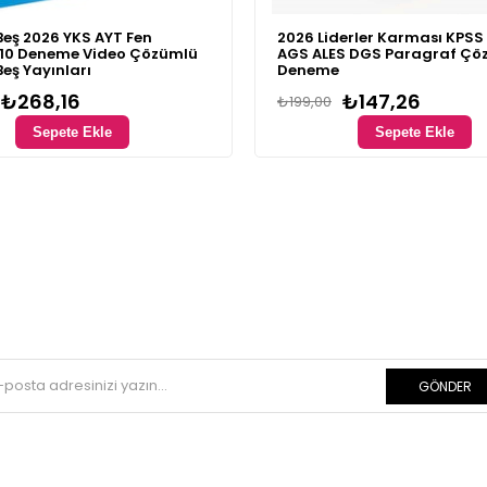
Beş 2026 YKS AYT Fen
2026 Liderler Karması KPSS
i 10 Deneme Video Çözümlü
AGS ALES DGS Paragraf Çö
Beş Yayınları
Deneme
₺268,16
₺147,26
₺199,00
Sepete Ekle
Sepete Ekle
GÖNDER