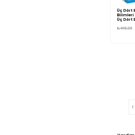
Üç Dört 
Bilimler
Üç Dört 
₺419,00