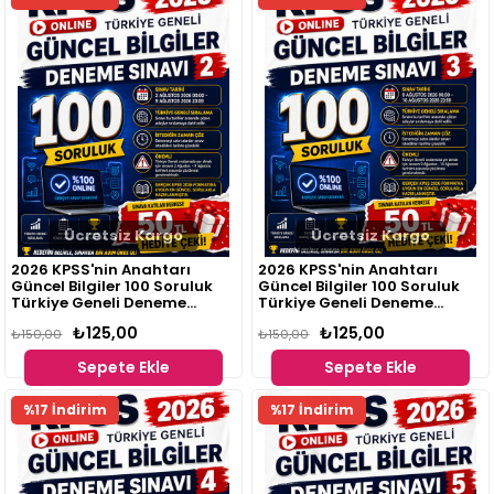
Ürünü
Ürünü
Ücretsiz Kargo
Ücretsiz Kargo
2026 KPSS'nin Anahtarı
2026 KPSS'nin Anahtarı
Güncel Bilgiler 100 Soruluk
Güncel Bilgiler 100 Soruluk
Türkiye Geneli Deneme
Türkiye Geneli Deneme
Sınavı 2
Sınavı 3
₺125,00
₺125,00
₺150,00
₺150,00
Sepete Ekle
Sepete Ekle
Fırsat
Fırsat
%17 İndirim
%17 İndirim
Ürünü
Ürünü