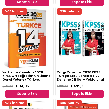
Sepete Ekle
Sepete Ekle
%36 İndirim
%36 İndirim
Yediiklim Yayınları 2026
Yargı Yayınları 2026 KPSS
KPSS Ortaöğretim Ön Lisans
Türkçe Soru Bankası + 22
Genel Yetenek Türkçe
Deneme 2 li Set - Yelda Ünal
Tamamı Çözümlü 14
₺114,06
₺495,81
Deneme
₺179,00
₺775,00
Sepete Ekle
Sepete Ekle
%37 İndirim
%36 İndirim