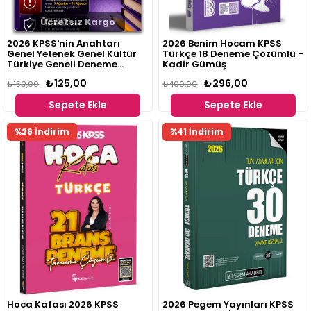
Ücretsiz Kargo
2026 KPSS'nin Anahtarı
2026 Benim Hocam KPSS
Genel Yetenek Genel Kültür
Türkçe 18 Deneme Çözümlü -
Türkiye Geneli Deneme
Kadir Gümüş
Sınavı 5
₺125,00
₺296,00
₺150,00
₺400,00
Sepete Ekle
Sepete Ekle
Fırsat
Fırsat
%26 İndirim
%41 İndirim
Ürünü
Ürünü
Hoca Kafası 2026 KPSS
2026 Pegem Yayınları KPSS