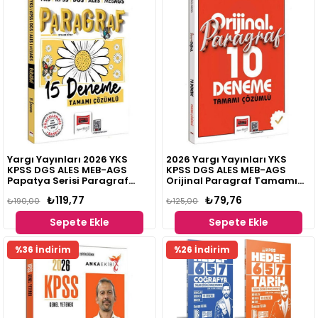
Yargı Yayınları 2026 YKS
2026 Yargı Yayınları YKS
KPSS DGS ALES MEB-AGS
KPSS DGS ALES MEB-AGS
Papatya Serisi Paragraf
Orijinal Paragraf Tamamı
Tamamı Çözümlü 15
Çözümlü 10 Deneme
₺119,77
₺79,76
Deneme
₺190,00
₺125,00
Sepete Ekle
Sepete Ekle
%36 İndirim
%26 İndirim