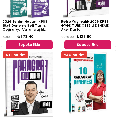
2026 Benim Hocam KPSS
Retro Yayıncılık 2026 KPSS
18x4 Deneme Seti Tarih,
GYGK TÜRKÇE 15 Lİ DENEME
Coğrafya, Vatandaşlık,
Aker Kartal
Türkçe (Ramazan Yetgin,
₺673,40
₺129,80
Bayram Meral, Erdal
₺910,00
₺220,00
Kesekler, Kadir Gümüş)
Sepete Ekle
Sepete Ekle
%41 İndirim
%36 İndirim