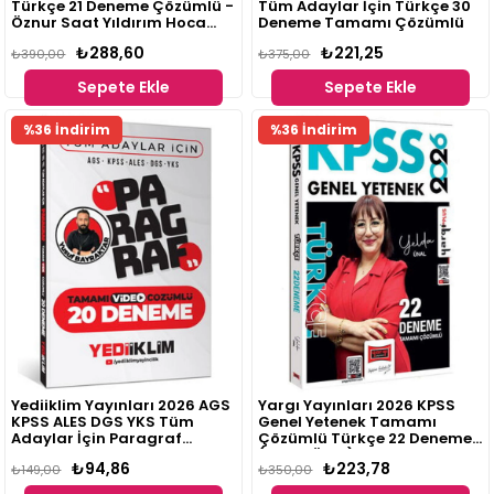
Türkçe 21 Deneme Çözümlü -
Tüm Adaylar İçin Türkçe 30
Öznur Saat Yıldırım Hoca
Deneme Tamamı Çözümlü
Kafası Yayınları
₺288,60
₺221,25
₺390,00
₺375,00
Sepete Ekle
Sepete Ekle
%36 İndirim
%36 İndirim
Yediiklim Yayınları 2026 AGS
Yargı Yayınları 2026 KPSS
KPSS ALES DGS YKS Tüm
Genel Yetenek Tamamı
Adaylar İçin Paragraf
Çözümlü Türkçe 22 Deneme
Tamamı Video Çözümlü 20
(Yelda Ünal)
₺94,86
₺223,78
Deneme Yusuf Bayraktar
₺149,00
₺350,00