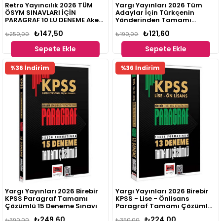
Retro Yayıncılık 2026 TÜM
Yargı Yayınları 2026 Tüm
ÖSYM SINAVLARI İÇİN
Adaylar İçin Türkçenin
PARAGRAF 10 LU DENEME Aker
Yönderinden Tamamı
Kartal
Çözümlü Paragraf 10
₺147,50
₺121,60
₺250,00
Deneme Yelda Ünal
₺190,00
Sepete Ekle
Sepete Ekle
%36 İndirim
%36 İndirim
Yargı Yayınları 2026 Birebir
Yargı Yayınları 2026 Birebir
KPSS Paragraf Tamamı
KPSS - Lise - Önlisans
Çözümlü 15 Deneme Sınavı
Paragraf Tamamı Çözümlü
13 Deneme
₺249,60
₺224,00
₺390,00
₺350,00