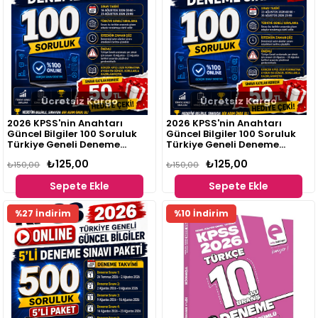
Ücretsiz Kargo
Ücretsiz Kargo
2026 KPSS'nin Anahtarı
2026 KPSS'nin Anahtarı
Güncel Bilgiler 100 Soruluk
Güncel Bilgiler 100 Soruluk
Türkiye Geneli Deneme
Türkiye Geneli Deneme
Sınavı 4
Sınavı 5
₺125,00
₺125,00
₺150,00
₺150,00
Sepete Ekle
Sepete Ekle
Fırsat
%27 İndirim
%10 İndirim
Ürünü