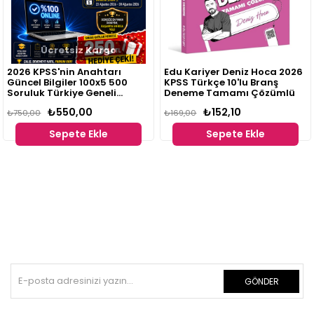
Ücretsiz Kargo
2026 KPSS'nin Anahtarı
Edu Kariyer Deniz Hoca 2026
Güncel Bilgiler 100x5 500
KPSS Türkçe 10'lu Branş
Soruluk Türkiye Geneli
Deneme Tamamı Çözümlü
Deneme Sınavı 5'li Paket
₺550,00
₺152,10
₺750,00
₺169,00
Sepete Ekle
Sepete Ekle
GÖNDER