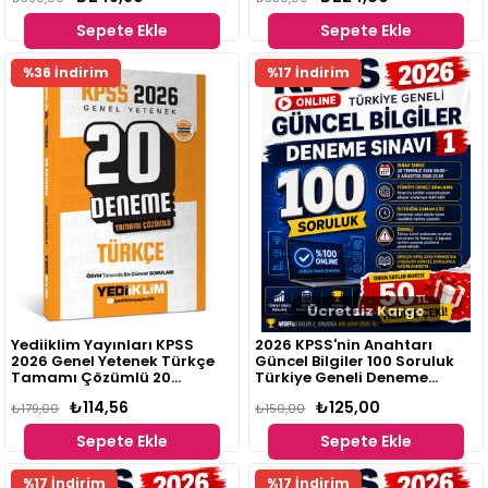
Sepete Ekle
Sepete Ekle
Fırsat
Fırsat
%36 İndirim
%17 İndirim
Ürünü
Ürünü
Ücretsiz Kargo
Yediiklim Yayınları KPSS
2026 KPSS'nin Anahtarı
2026 Genel Yetenek Türkçe
Güncel Bilgiler 100 Soruluk
Tamamı Çözümlü 20
Türkiye Geneli Deneme
Deneme
Sınavı 1
₺114,56
₺125,00
₺179,00
₺150,00
Sepete Ekle
Sepete Ekle
Fırsat
Fırsat
%17 İndirim
%17 İndirim