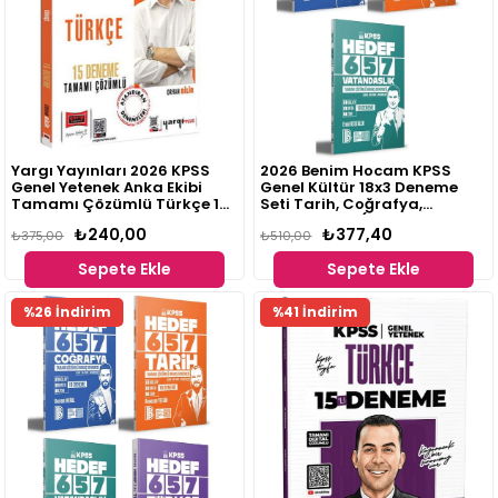
Yargı Yayınları 2026 KPSS
2026 Benim Hocam KPSS
Genel Yetenek Anka Ekibi
Genel Kültür 18x3 Deneme
Tamamı Çözümlü Türkçe 15
Seti Tarih, Coğrafya,
Deneme
Vatandaşlık (Ramazan
₺240,00
₺377,40
₺375,00
Yetgin, Bayram Meral, Erdal
₺510,00
Kesekler)
Sepete Ekle
Sepete Ekle
%26 İndirim
%41 İndirim