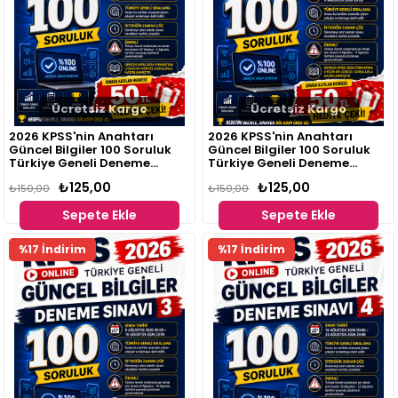
Ücretsiz Kargo
Ücretsiz Kargo
2026 KPSS'nin Anahtarı
2026 KPSS'nin Anahtarı
Güncel Bilgiler 100 Soruluk
Güncel Bilgiler 100 Soruluk
Türkiye Geneli Deneme
Türkiye Geneli Deneme
Sınavı 1
Sınavı 2
₺125,00
₺125,00
₺150,00
₺150,00
Sepete Ekle
Sepete Ekle
Fırsat
Fırsat
%17 İndirim
%17 İndirim
Ürünü
Ürünü