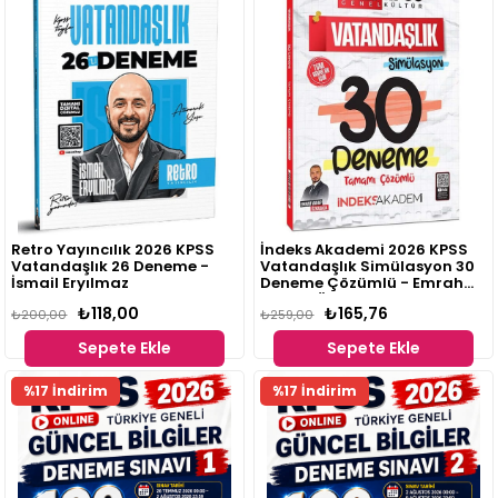
Retro Yayıncılık 2026 KPSS
İndeks Akademi 2026 KPSS
Vatandaşlık 26 Deneme -
Vatandaşlık Simülasyon 30
İsmail Eryılmaz
Deneme Çözümlü - Emrah
Vahap Özkaraca
₺118,00
₺165,76
₺200,00
₺259,00
Sepete Ekle
Sepete Ekle
Fırsat
Fırsat
%17 İndirim
%17 İndirim
Ürünü
Ürünü