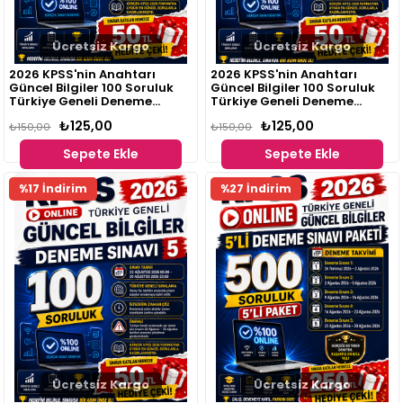
Ücretsiz Kargo
Ücretsiz Kargo
2026 KPSS'nin Anahtarı
2026 KPSS'nin Anahtarı
Güncel Bilgiler 100 Soruluk
Güncel Bilgiler 100 Soruluk
Türkiye Geneli Deneme
Türkiye Geneli Deneme
Sınavı 3
Sınavı 4
₺125,00
₺125,00
₺150,00
₺150,00
Sepete Ekle
Sepete Ekle
Fırsat
Fırsat
%17 İndirim
%27 İndirim
Ürünü
Ürünü
Ücretsiz Kargo
Ücretsiz Kargo