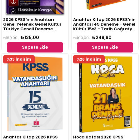
Ücretsiz Kargo
2026 KPSS'nin Anahtarı
Anahtar Kitap 2026 KPSS'nin
Genel Yetenek Genel Kültür
Anahtarı 45 Deneme - Genel
Türkiye Geneli Deneme
Kültür 15x3 - Tarih Coğrafya
Sınavı 5
Vatandaşlık
₺125,00
₺249,90
₺150,00
₺400,00
Sepete Ekle
Sepete Ekle
Fırsat
%33 İndirim
%26 İndirim
Ürünü
Anahtar Kitap 2026 KPSS
Hoca Kafası 2026 KPSS