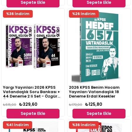
Sepete Ekle
Sepete Ekle
%36 İndirim
%26 İndirim
Yargı Yayınları 2026 KPSS
2026 KPSS Benim Hocam
Vatandaşlık Soru Bankası +
Yayınları Vatandaşlık 18
44 Deneme 2 li Set - Özgür
Deneme Erdal Kesekler
Özkınık
₺329,60
₺125,80
₺515,00
₺170,00
Sepete Ekle
Sepete Ekle
Fırsat
%41 İndirim
%36 İndirim
Ürünü