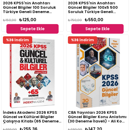
2026 KPSS'nin Anahtarı
2026 KPSS'nin Anahtarı
Güncel Bilgiler 100 Soruluk
Güncel Bilgiler 100x5 500
Türkiye Geneli Deneme
Soruluk Türkiye Geneli
Sınavı 5
Deneme Sınavı 5'li Paket
₺125,00
₺550,00
₺150,00
₺750,00
Sepete Ekle
Sepete Ekle
Fırsat
Fırsat
%36 İndirim
%36 İndirim
Ürünü
Ürünü
İndeks Akademi 2026 KPSS
CBA Yayınları 2026 KPSS
Güncel ve Kültürel Bilgiler
Güncel Bilgiler Konu Anlatımı
Çalışma Kitabı (65 Deneme
(30 Deneme İlaveli) - Ali Koç
İlaveli) - Aydın Yüce, Emrah
CBA Yayınları
₺255,36
₺147,20
Vahap Özkaraca İndeks
₺399,00
₺230,00