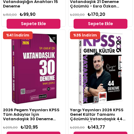
Vatandaşlığın Anahtarı 15
Vatandaşlık 21 Deneme
Deneme
Çözümlü - Esra Özkan
Karaoğlu Hoca Kafası
₺99,90
₺170,20
₺150,00
Yayınları
₺230,00
Sepete Ekle
Sepete Ekle
Fırsat
%41 İndirim
%35 İndirim
Ürünü
2026 Pegem Yayınları KPSS
Yargı Yayınları 2026 KPSS
Tüm Adaylar İçin
Genel Kültür Tamamı
Vatandaşlık 30 Deneme
Çözümlü Vatandaşlık 44
Tamamı Çözümlü
Deneme (Özgür Özkınık)
₺120,95
₺143,77
₺205,00
₺220,00