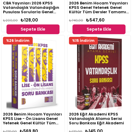
CBA Yayınları 2026 KPSS
2026 Benim Hocam Yayınları
Vatandaşlık Vatandaşlığın
KPSS Genel Yetenek Genel
Pusulası Sorularla Genel
Kültür Tüm Dersler Tamamı
Tekrar - Ali Koç CBA
Çözümlü Soru Bankası
₺128,00
₺547,60
Yayınları
₺200,00
Ramazan Yetgin, Bayram
₺740,00
Meral, Şenol Aydın, Kadir
Sepete Ekle
Sepete Ekle
Gümüş, Erdal Kesekler
%26 İndirim
%15 İndirim
2026 Benim Hocam Yayınları
2026 Eğit Akademi KPSS
KPSS Lise - Ön Lisans Genel
Vatandaşlık Atama Serisi
Yetenek Genel Kültür Tüm
Soru Bankası Eğit Akademi
Dersler Tamamı Çözümlü
₺569,80
₺145,00
Soru Bankası Ramazan
₺770,00
₺170,00