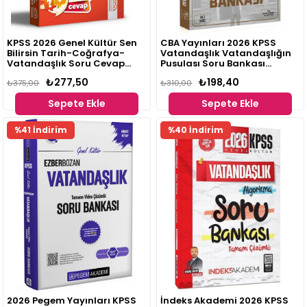
KPSS 2026 Genel Kültür Sen
CBA Yayınları 2026 KPSS
Bilirsin Tarih-Coğrafya-
Vatandaşlık Vatandaşlığın
Vatandaşlık Soru Cevap
Pusulası Soru Bankası
Kitabı Benim Hocam
Çözümlü
₺277,50
₺198,40
Yayınları
₺375,00
₺310,00
Sepete Ekle
Sepete Ekle
Fırsat
%41 İndirim
%40 İndirim
Ürünü
2026 Pegem Yayınları KPSS
İndeks Akademi 2026 KPSS