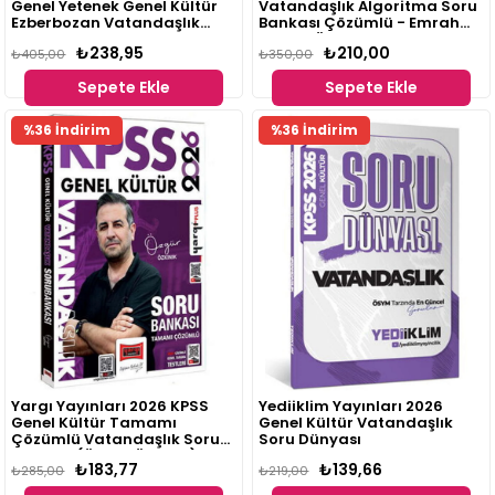
Genel Yetenek Genel Kültür
Vatandaşlık Algoritma Soru
Ezberbozan Vatandaşlık
Bankası Çözümlü - Emrah
Tamamı Video Çözümlü
Vahap Özkaraca
₺238,95
₺210,00
Soru Bankası
₺405,00
₺350,00
Sepete Ekle
Sepete Ekle
%36 İndirim
%36 İndirim
Yargı Yayınları 2026 KPSS
Yediiklim Yayınları 2026
Genel Kültür Tamamı
Genel Kültür Vatandaşlık
Çözümlü Vatandaşlık Soru
Soru Dünyası
Bankası (Özgür Özkınık)
₺183,77
₺139,66
₺285,00
₺219,00