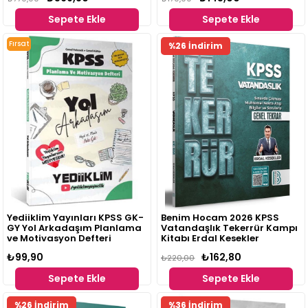
Yetgin, Bayram Meral, Şenol
Sepete Ekle
Sepete Ekle
Aydın, Kadir Gümüş, Erdal
Kesekler
Fırsat
%26 İndirim
Ürünü
Yediiklim Yayınları KPSS GK-
Benim Hocam 2026 KPSS
GY Yol Arkadaşım Planlama
Vatandaşlık Tekerrür Kampı
ve Motivasyon Defteri
Kitabı Erdal Kesekler
₺99,90
₺162,80
₺220,00
Sepete Ekle
Sepete Ekle
%26 İndirim
%36 İndirim