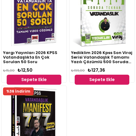
Yargı Yayınları 2026 KPSS
Yediiklim 2026 Kpss Son Viraj
Vatandaşlıkta En Çok
Serisi Vatandaşlık Tamamı
Sorulan 50 Soru
Yazılı Çözümlü 500 Soruda
Genel Tekrar Kampı Yasin
₺12,50
₺127,36
₺15,00
Yıldız
₺199,00
Sepete Ekle
Sepete Ekle
%36 İndirim