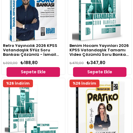
Retro Yayıncılık 2026 KPSS
Benim Hocam Yayınları 2026
Vatandaşlık 5Yüz Soru
KPSS Vatandaşlık Tamamı
Bankası Çözümlü - İsmail
Video Çözümlü Soru Bankası
Eryılmaz
Erdal Kesekler
₺188,80
₺347,80
₺320,00
₺470,00
Sepete Ekle
Sepete Ekle
%26 İndirim
%26 İndirim