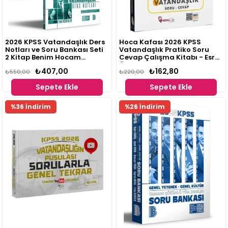
2026 KPSS Vatandaşlık Ders
Hoca Kafası 2026 KPSS
Notları ve Soru Bankası Seti
Vatandaşlık Pratiko Soru
2 Kitap Benim Hocam
Cevap Çalışma Kitabı - Esra
Yayınları Erdal Kesekler
Özkan Karaoğlu Hoca Kafası
₺407,00
₺162,80
₺550,00
Yayınları
₺220,00
Sepete Ekle
Sepete Ekle
Fırsat
%36 İndirim
%26 İndirim
Ürünü