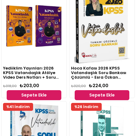
Yediiklim Yayınları 2026
Hoca Kafası 2026 KPSS
KPSS Vatandaşlık Atölye
Vatandaşlık Soru Bankası
Video Ders Notları + Soru
Çözümlü - Esra Özkan
Bankası 2 li Set - Yasin Yıldız
Karaoğlu Hoca Kafası
₺203,00
₺224,00
₺318,00
Yayınları
₺320,00
Sepete Ekle
Sepete Ekle
%41 İndirim
%26 İndirim