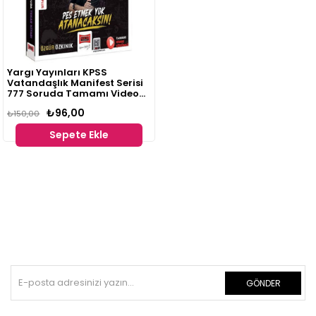
Yargı Yayınları KPSS
Vatandaşlık Manifest Serisi
777 Soruda Tamamı Video
Çözümlü Tekrar Kitabı
₺96,00
Özgür Özkınık
₺150,00
Sepete Ekle
GÖNDER