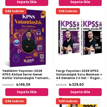
Sepete Ekle
Sepete Ekle
%36 İndirim
%36 İndirim
Yediiklim Yayınları 2026
Yargı Yayınları 2026 KPSS
KPSS Atölye Serisi Genel
Vatandaşlık Soru Bankası +
Kültür Vatandaşlık Tamamı
44 Deneme 2 li Set - Özgür
Video Çözümlü Soru Bankası
Özkınık
₺146,06
₺329,60
Yasin Yıldız
₺229,00
₺515,00
Sepete Ekle
Sepete Ekle
%36 İndirim
%30 İndirim