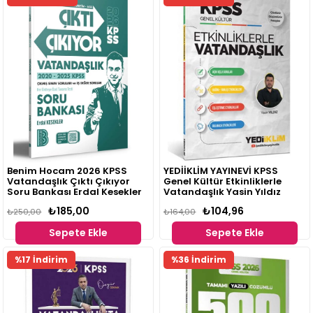
Benim Hocam 2026 KPSS
YEDİİKLİM YAYINEVİ KPSS
Vatandaşlık Çıktı Çıkıyor
Genel Kültür Etkinliklerle
Soru Bankası Erdal Kesekler
Vatandaşlık Yasin Yıldız
₺185,00
₺104,96
₺250,00
₺164,00
Sepete Ekle
Sepete Ekle
%17 İndirim
%36 İndirim