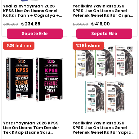
Yediiklim Yayınları 2026
Yediiklim Yayınları 2026
KPSS Lise Ön Lisans Genel
KPSS Lise Ön Lisans Genel
Kültür Tarih + Coğrafya +
Yetenek Genel Kültür Orijinal
Vatandaşlık 42 Deneme 3'lü
Çıkmış Sorular 2010-2024
₺234,88
₺416,00
Set
₺367,00
5'li Set
₺650,00
Sepete Ekle
Sepete Ekle
%36 İndirim
%36 İndirim
Yargı Yayınları 2026 KPSS
Yediiklim Yayınları 2026
Lise Ön Lisans Tüm Dersler
KPSS Lise Ön Lisans Genel
Tek Kitap Efsane Soru
Yetenek Genel Kültür Yaprak
Bankası + Yaprak Test 2'li Set
Test 5 li Set