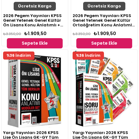
Ücretsiz Kargo
Ücretsiz Kargo
2026 Pegem Yayınları KPSS
2026 Pegem Yayınları KPSS
Genel Yetenek Genel Kültür
Genel Yetenek Genel Kültür
Ön Lisans Konu Anlatımlı +
Ortaöğretim Konu Anlatımlı
Soru Bankası Modüler Set 11
+ Soru Bankası Modüler Set
₺1.909,50
₺1.909,50
Kitap
₺3.350,00
11 Kitap
₺3.350,00
Sepete Ekle
Sepete Ekle
%36 İndirim
%36 İndirim
Yargı Yayınları 2026 KPSS
Yargı Yayınları 2026 KPSS
Lise Ön Lisans GK-GY Tüm
Lise Ön Lisans GK-GY Tüm