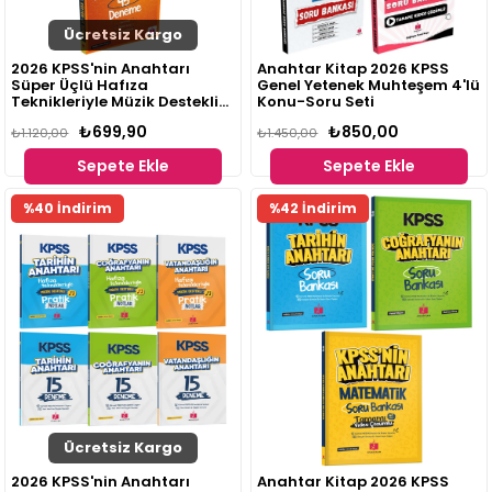
Ücretsiz Kargo
2026 KPSS'nin Anahtarı
Anahtar Kitap 2026 KPSS
Süper Üçlü Hafıza
Genel Yetenek Muhteşem 4'lü
Teknikleriyle Müzik Destekli
Konu-Soru Seti
Set
₺699,90
₺850,00
₺1.120,00
₺1.450,00
Sepete Ekle
Sepete Ekle
%40 İndirim
%42 İndirim
Ücretsiz Kargo
2026 KPSS'nin Anahtarı
Anahtar Kitap 2026 KPSS