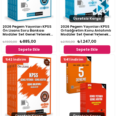
Ücretsiz Kargo
2026 Pegem Yayınları KPSS
2026 Pegem Yayınları KPSS
Ön Lisans Soru Bankası
Ortaöğretim Konu Anlatımlı
Modüler Set Genel Yetenek
Modüler Set Genel Yetenek
Genel Kültür Tamamı
Genel Kültür (6 Kitap)
₺885,00
₺1.247,00
Çözümlü
₺1.500,00
₺2.150,00
Sepete Ekle
Sepete Ekle
Fırsat
%42 İndirim
%41 İndirim
Ürünü
Ücretsiz Kargo
Ücretsiz Kargo