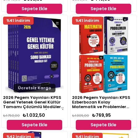
Sepete Ekle
Sepete Ekle
Fırsat
%41 İndirim
%41 İndirim
Ürünü
Ücretsiz Kargo
2026 Pegem Yayınları KPSS
2026 Pegem Yayınları KPSS
Genel Yetenek Genel Kültür
Ezberbozan Kolay
Tamamı Çözümlü Modüler
Matematik ve Problemler
Soru Bankası Seti - (5 Kitap)
Seti 4 Kitap
₺1.032,50
₺769,95
₺1.750,00
₺1.305,00
Sepete Ekle
Sepete Ekle
Fırsat
%42 İndirim
%41 İndirim