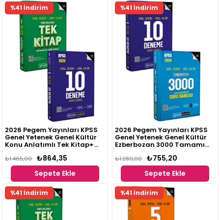
Fırsat
Fırsat
%41 İndirim
%41 İndirim
Ürünü
Ürünü
2026 Pegem Yayınları KPSS
2026 Pegem Yayınları KPSS
Genel Yetenek Genel Kültür
Genel Yetenek Genel Kültür
Konu Anlatımlı Tek Kitap+
Ezberbozan 3000 Tamamı
2026 KPSS Genel Yetenek
Video Çözümlü Soru Bankası
₺864,35
₺755,20
Genel Kültür Tamamı
₺1.465,00
+ 2026 KPSS Genel Yetenek
₺1.280,00
Çözümlü 10 Deneme Seti (2
Genel Kültür Tamamı
Sepete Ekle
Sepete Ekle
Kitap)
Çözümlü 10 Deneme Seti (2
Kitap)
Fırsat
Fırsat
%41 İndirim
%41 İndirim
Ürünü
Ürünü