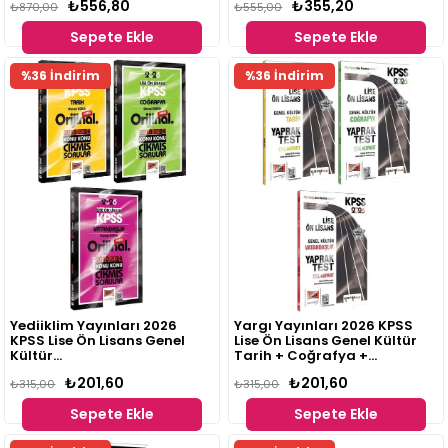
₺556,80
₺355,20
₺870,00
₺555,00
Sepete Ekle
Sepete Ekle
%36 İndirim
%36 İndirim
Yediiklim Yayınları 2026
Yargı Yayınları 2026 KPSS
KPSS Lise Ön Lisans Genel
Lise Ön Lisans Genel Kültür
Kültür
Tarih + Coğrafya +
Tarih+Coğrafya+Vatandaşlık
Vatandaşlık Yaprak Test 3'lü
₺201,60
₺201,60
Orijinal Çıkmış Sorular 2010-
₺315,00
Set
₺315,00
2024 3 lü Set
Sepete Ekle
Sepete Ekle