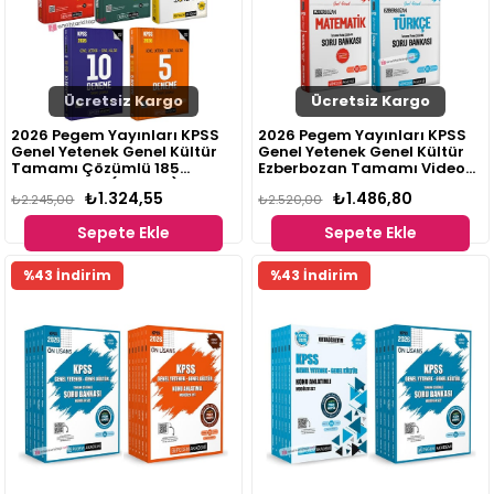
Ücretsiz Kargo
Ücretsiz Kargo
2026 Pegem Yayınları KPSS
2026 Pegem Yayınları KPSS
Genel Yetenek Genel Kültür
Genel Yetenek Genel Kültür
Tamamı Çözümlü 185
Ezberbozan Tamamı Video
Deneme Seti (8 Kitap)
Çözümlü Soru Bankası Seti 5
₺1.324,55
₺1.486,80
₺2.245,00
Kitap
₺2.520,00
Sepete Ekle
Sepete Ekle
Fırsat
Fırsat
%43 İndirim
%43 İndirim
Ürünü
Ürünü