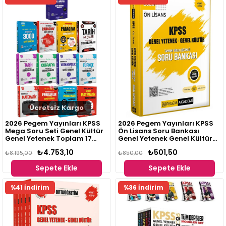
Ürünü
Ücretsiz Kargo
2026 Pegem Yayınları KPSS
2026 Pegem Yayınları KPSS
Mega Soru Seti Genel Kültür
Ön Lisans Soru Bankası
Genel Yetenek Toplam 17
Genel Yetenek Genel Kültür
Kitap
Tamamı Video Çözümlü
₺4.753,10
₺501,50
₺8.195,00
₺850,00
Sepete Ekle
Sepete Ekle
%41 İndirim
%36 İndirim