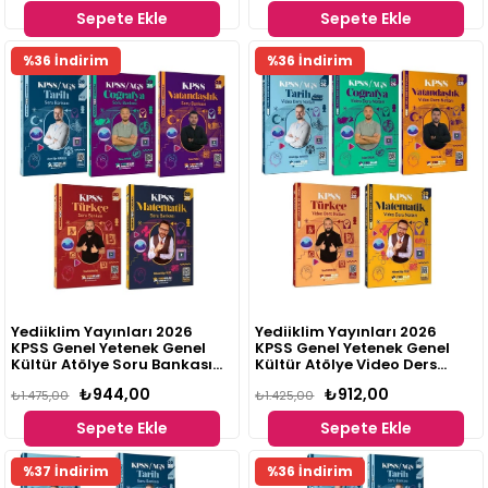
Sepete Ekle
Sepete Ekle
%36 İndirim
%36 İndirim
Yediiklim Yayınları 2026
Yediiklim Yayınları 2026
KPSS Genel Yetenek Genel
KPSS Genel Yetenek Genel
Kültür Atölye Soru Bankası
Kültür Atölye Video Ders
Seti 5 Kitap
Notları Seti 5 Kitap
₺944,00
₺912,00
₺1.475,00
₺1.425,00
Sepete Ekle
Sepete Ekle
%37 İndirim
%36 İndirim