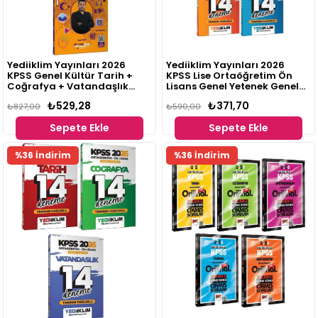
Yediiklim Yayınları 2026
Yediiklim Yayınları 2026
KPSS Genel Kültür Tarih +
KPSS Lise Ortaöğretim Ön
Coğrafya + Vatandaşlık
Lisans Genel Yetenek Genel
Atölye Video Ders Notları Seti
Kültür 5'li Deneme Seti
₺529,28
₺371,70
3 Kitap
₺827,00
(Toplam 70 Deneme)
₺590,00
Sepete Ekle
Sepete Ekle
%36 İndirim
%36 İndirim