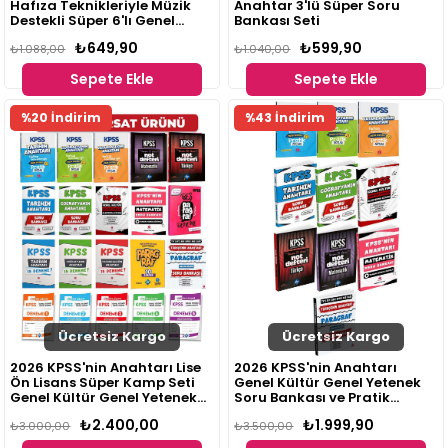
Hafıza Teknikleriyle Müzik
Anahtar 3'lü Süper Soru
Destekli Süper 6'lı Genel
Bankası Seti
Kültür Konu Anlatım Ve
₺649,90
₺599,90
Deneme Seti
₺1.088,00
₺1.040,00
Sepete Ekle
Sepete Ekle
%20 İndirim
%43 İndirim
Ücretsiz Kargo
Ücretsiz Kargo
2026 KPSS'nin Anahtarı Lise
2026 KPSS'nin Anahtarı
Ön Lisans Süper Kamp Seti
Genel Kültür Genel Yetenek
Genel Kültür Genel Yetenek
Soru Bankası ve Pratik
Konu Soru Deneme 20 Kitap
Notlar Seti 10 Kitap
₺2.400,00
₺1.999,90
₺3.000,00
₺3.500,00