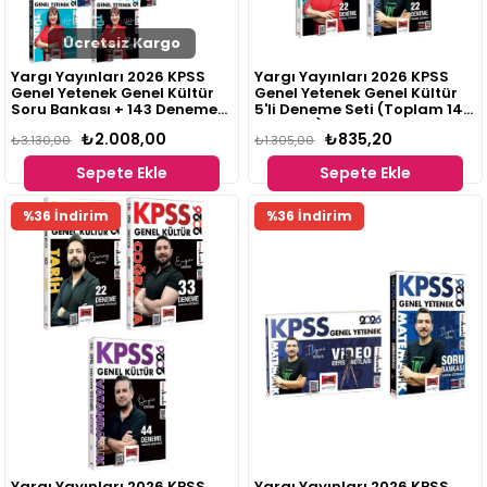
Ücretsiz Kargo
Yargı Yayınları 2026 KPSS
Yargı Yayınları 2026 KPSS
Genel Yetenek Genel Kültür
Genel Yetenek Genel Kültür
Soru Bankası + 143 Deneme
5'li Deneme Seti (Toplam 143
10 lu Set
Deneme)
₺2.008,00
₺835,20
₺3.130,00
₺1.305,00
Sepete Ekle
Sepete Ekle
%36 İndirim
%36 İndirim
Yargı Yayınları 2026 KPSS
Yargı Yayınları 2026 KPSS