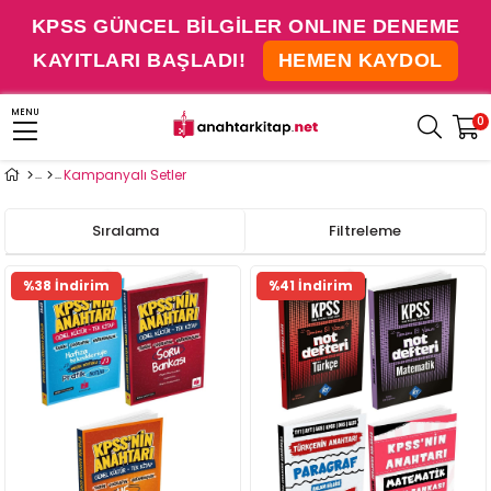
KPSS GÜNCEL BİLGİLER ONLINE DENEME
KAYITLARI BAŞLADI!
HEMEN KAYDOL
MENU
0
Kampanyalı Setler
Sıralama
Filtreleme
%38 İndirim
%41 İndirim