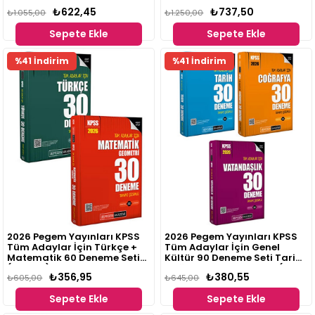
Video Çözümlü Soru Bankası
₺622,45
₺737,50
+ 2026 KPSS Genel Yetenek
₺1.055,00
₺1.250,00
Genel Kültür Tamamı
Sepete Ekle
Sepete Ekle
Çözümlü 5 Deneme Seti (2
Kitap)
Fırsat
Fırsat
%41 İndirim
%41 İndirim
Ürünü
Ürünü
2026 Pegem Yayınları KPSS
2026 Pegem Yayınları KPSS
Tüm Adaylar İçin Türkçe +
Tüm Adaylar İçin Genel
Matematik 60 Deneme Seti
Kültür 90 Deneme Seti Tarih
(2 Kitap)
Coğrafya Vatandaşlık (3
₺356,95
₺380,55
₺605,00
Kitap)
₺645,00
Sepete Ekle
Sepete Ekle