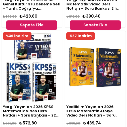
Genel Kültür 3'lü Deneme Seti
Matematik Video Ders
- Tarih, Coğrafya,
Notları + Soru Bankası 2 li
Vatandaşlık (Toplam 99
Set- İlyas Güneş
₺428,80
₺390,40
Deneme)
₺670,00
₺610,00
Sepete Ekle
Sepete Ekle
%36 İndirim
%37 İndirim
Yargı Yayınları 2026 KPSS
Yediiklim Yayınları 2026
Matematik Video Ders
KPSS Matematik Atölye
Notları + Soru Bankası + 22
Video Ders Notları + Soru
Deneme 3 lü Set- İlyas Güneş
Bankası 2 li Set - Mehmet
₺572,80
₺439,74
₺895,00
Bilge Yıldız
₺698,00