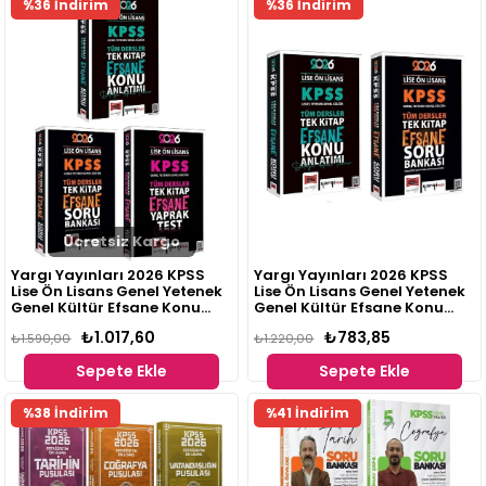
%36 İndirim
%36 İndirim
Ücretsiz Kargo
Yargı Yayınları 2026 KPSS
Yargı Yayınları 2026 KPSS
Lise Ön Lisans Genel Yetenek
Lise Ön Lisans Genel Yetenek
Genel Kültür Efsane Konu
Genel Kültür Efsane Konu
Anlatım+ Soru Bankası +
Anlatım + Soru Bankası 2 li
₺1.017,60
₺783,85
Yaprak Test 3'lü Set
₺1.590,00
Set
₺1.220,00
Sepete Ekle
Sepete Ekle
%38 İndirim
%41 İndirim