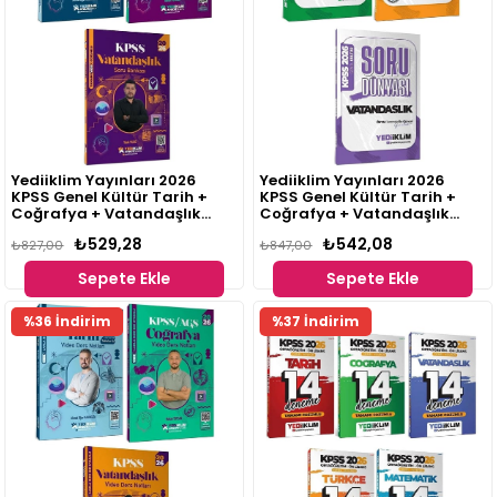
Yediiklim Yayınları 2026
Yediiklim Yayınları 2026
KPSS Genel Kültür Tarih +
KPSS Genel Kültür Tarih +
Coğrafya + Vatandaşlık
Coğrafya + Vatandaşlık
Atölye Soru Bankası Seti 3
Soru Dünyası Soru Bankası
₺529,28
₺542,08
Kitap
₺827,00
Seti 3 Kitap
₺847,00
Sepete Ekle
Sepete Ekle
%36 İndirim
%37 İndirim