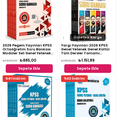
Ücretsiz Kargo
2026 Pegem Yayınları KPSS
Yargı Yayınları 2026 KPSS
Ortaöğretim Soru Bankası
Genel Yetenek Genel Kültür
Modüler Set Genel Yetenek
Tüm Dersler Tamamı
Genel Kültür Tamamı
Çözümlü Modüler Soru
₺885,00
₺1.151,89
Çözümlü (5 Kitap)
₺1.500,00
Bankası Seti (5 Kitap)
₺1.800,00
Sepete Ekle
Sepete Ekle
%41 İndirim
%42 İndirim