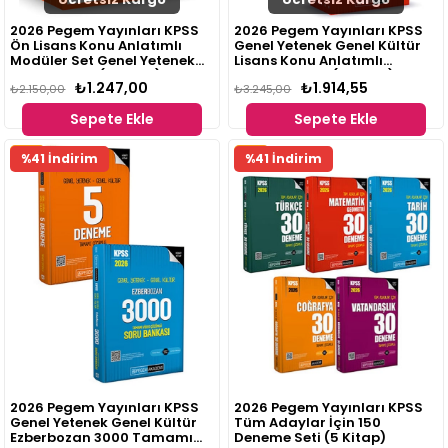
2026 Pegem Yayınları KPSS
2026 Pegem Yayınları KPSS
Ön Lisans Konu Anlatımlı
Genel Yetenek Genel Kültür
Modüler Set Genel Yetenek
Lisans Konu Anlatımlı
Genel Kültür (6 Kitap)
Modüler Set - (6 Kitap) +
₺1.247,00
₺1.914,55
₺2.150,00
2026 KPSS Genel Yetenek
₺3.245,00
Genel Kültür Tamamı
Sepete Ekle
Sepete Ekle
Çözümlü 5 Deneme Seti (7
Kitap)
Fırsat
Fırsat
%41 İndirim
%41 İndirim
Ürünü
Ürünü
2026 Pegem Yayınları KPSS
2026 Pegem Yayınları KPSS
Genel Yetenek Genel Kültür
Tüm Adaylar İçin 150
Ezberbozan 3000 Tamamı
Deneme Seti (5 Kitap)