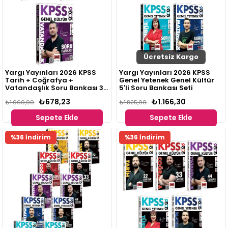
Ücretsiz Kargo
Yargı Yayınları 2026 KPSS
Yargı Yayınları 2026 KPSS
Tarih + Coğrafya +
Genel Yetenek Genel Kültür
Vatandaşlık Soru Bankası 3
5'li Soru Bankası Seti
lü Set Günay Göktaş, Engin
₺678,23
₺1.166,30
Eraydın, Özgür Özkınık
₺1.060,00
₺1.825,00
Sepete Ekle
Sepete Ekle
%36 İndirim
%36 İndirim