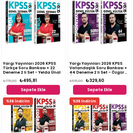
Yargı Yayınları 2026 KPSS
Yargı Yayınları 2026 KPSS
Türkçe Soru Bankası + 22
Vatandaşlık Soru Bankası +
Deneme 2 li Set - Yelda Ünal
44 Deneme 2 li Set - Özgür
Özkınık
₺495,81
₺329,60
₺775,00
₺515,00
Sepete Ekle
Sepete Ekle
%36 İndirim
%36 İndirim