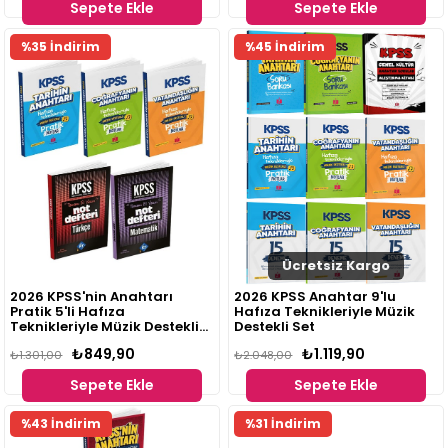
Sepete Ekle
Sepete Ekle
%35 İndirim
%45 İndirim
Ücretsiz Kargo
2026 KPSS'nin Anahtarı
2026 KPSS Anahtar 9'lu
Pratik 5'li Hafıza
Hafıza Teknikleriyle Müzik
Teknikleriyle Müzik Destekli
Destekli Set
Set
₺849,90
₺1.119,90
₺1.301,00
₺2.048,00
Sepete Ekle
Sepete Ekle
%43 İndirim
%31 İndirim