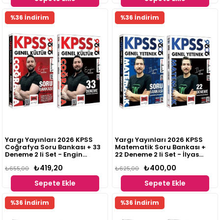
%36 İndirim
%36 İndirim
Yargı Yayınları 2026 KPSS
Yargı Yayınları 2026 KPSS
Coğrafya Soru Bankası + 33
Matematik Soru Bankası +
Deneme 2 li Set - Engin
22 Deneme 2 li Set - İlyas
Eraydın
Güneş
₺419,20
₺400,00
₺655,00
₺625,00
Sepete Ekle
Sepete Ekle
%36 İndirim
%36 İndirim