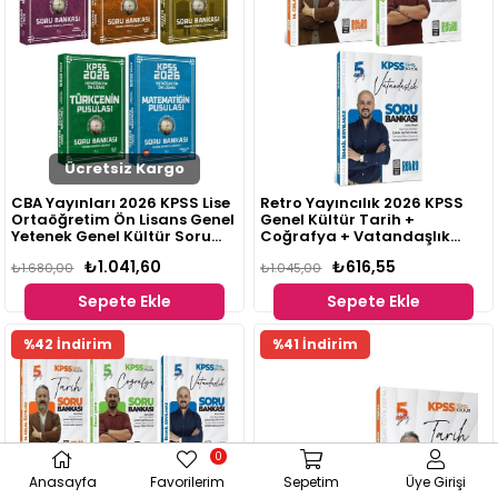
Ücretsiz Kargo
CBA Yayınları 2026 KPSS Lise
Retro Yayıncılık 2026 KPSS
Ortaöğretim Ön Lisans Genel
Genel Kültür Tarih +
Yetenek Genel Kültür Soru
Coğrafya + Vatandaşlık
Bankası Seti 5 Kitap
5Yüz 3'lü Soru Bankası
₺1.041,60
₺616,55
₺1.680,00
₺1.045,00
Sepete Ekle
Sepete Ekle
%42 İndirim
%41 İndirim
0
Anasayfa
Favorilerim
Sepetim
Üye Girişi