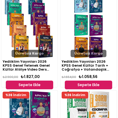
Ücretsiz Kargo
Ücretsiz Kargo
Yediiklim Yayınları 2026
Yediiklim Yayınları 2026
KPSS Genel Yetenek Genel
KPSS Genel Kültür Tarih +
Kültür Atölye Video Ders
Coğrafya + Vatandaşlık
Notları + Soru Bankası Seti 10
Atölye Video Ders Notları +
₺1.827,00
₺1.058,56
Kitap
₺2.900,00
Soru Bankası Seti 6 Kitap
₺1.654,00
Sepete Ekle
Sepete Ekle
%36 İndirim
%36 İndirim