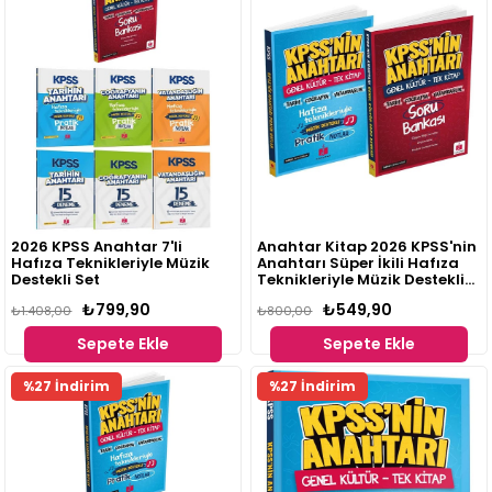
2026 KPSS Anahtar 7'li
Anahtar Kitap 2026 KPSS'nin
Hafıza Teknikleriyle Müzik
Anahtarı Süper İkili Hafıza
Destekli Set
Teknikleriyle Müzik Destekli
Set
₺799,90
₺549,90
₺1.408,00
₺800,00
Sepete Ekle
Sepete Ekle
%27 İndirim
%27 İndirim