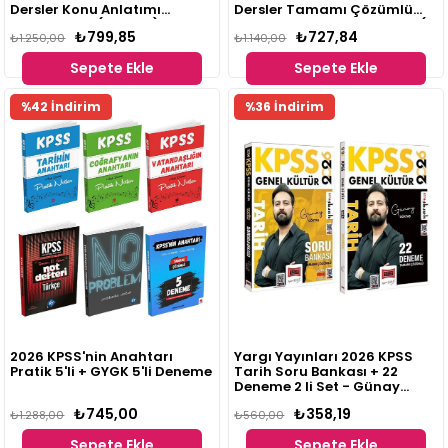
Dersler Konu Anlatımı
Dersler Tamamı Çözümlü
Modüler Set (5 Kitap)
Modüler Soru Bankası Seti (5
₺799,85
₺727,84
₺1.250,00
Kitap)
₺1.140,00
Sepete Ekle
Sepete Ekle
%42 İndirim
%36 İndirim
2026 KPSS'nin Anahtarı
Yargı Yayınları 2026 KPSS
Pratik 5'li + GYGK 5'li Deneme
Tarih Soru Bankası + 22
Deneme 2 li Set - Günay
Göktaş
₺745,00
₺358,19
₺1.288,00
₺560,00
Sepete Ekle
Sepete Ekle