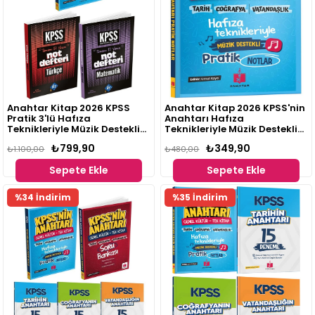
Anahtar Kitap 2026 KPSS
Anahtar Kitap 2026 KPSS'nin
Pratik 3'lü Hafıza
Anahtarı Hafıza
Teknikleriyle Müzik Destekli
Teknikleriyle Müzik Destekli
Set
Pratik Notlar - Genel Kültür
₺799,90
₺349,90
₺1.100,00
Tek Kitap
₺480,00
Sepete Ekle
Sepete Ekle
%34 İndirim
%35 İndirim