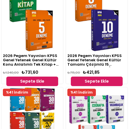
2026 Pegem Yayınları KPSS
2026 Pegem Yayınları KPSS
Genel Yetenek Genel Kültür
Genel Yetenek Genel Kültür
Konu Anlatımlı Tek Kitap +
Tamamı Çözümlü 15
2026 KPSS Genel Yetenek
Deneme Seti (2 Kitap)
₺731,60
₺421,85
Genel Kültür Tamamı
₺1.240,00
₺715,00
Çözümlü 5 Deneme Seti (2
Sepete Ekle
Sepete Ekle
Kitap)
Fırsat
Fırsat
%41 İndirim
%41 İndirim
Ürünü
Ürünü