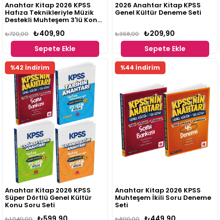
Anahtar Kitap 2026 KPSS
2026 Anahtar Kitap KPSS
Hafıza Teknikleriyle Müzik
Genel Kültür Deneme Seti
Destekli Muhteşem 3'lü Konu
Anlatım Seti
₺409,90
₺209,90
₺720,00
₺368,00
Sepete Ekle
Sepete Ekle
%42 İndirim
%44 İndirim
Anahtar Kitap 2026 KPSS
Anahtar Kitap 2026 KPSS
Süper Dörtlü Genel Kültür
Muhteşem İkili Soru Deneme
Konu Soru Seti
Seti
₺599,90
₺449,90
₺1.040,00
₺800,00