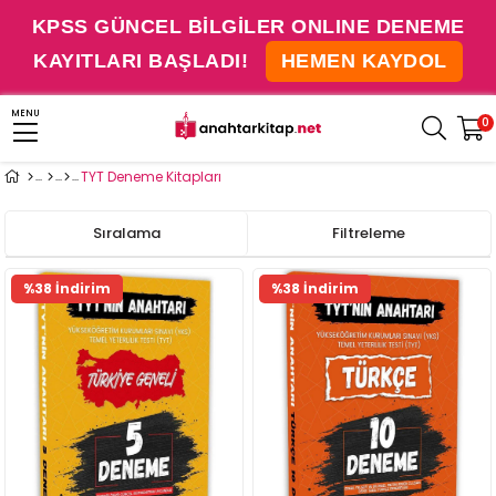
KPSS GÜNCEL BİLGİLER ONLINE DENEME
KAYITLARI BAŞLADI!
HEMEN KAYDOL
MENU
0
TYT Deneme Kitapları
Sıralama
Filtreleme
%38 İndirim
%38 İndirim