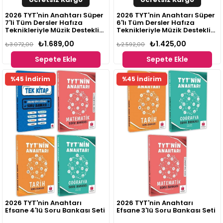
2026 TYT'nin Anahtarı Süper
2026 TYT'nin Anahtarı Süper
7'li Tüm Dersler Hafıza
6'lı Tüm Dersler Hafıza
Teknikleriyle Müzik Destekli
Teknikleriyle Müzik Destekli
Set
Set
₺1.689,00
₺1.425,00
₺3.072,00
₺2.592,00
Sepete Ekle
Sepete Ekle
%45 İndirim
%45 İndirim
2026 TYT'nin Anahtarı
2026 TYT'nin Anahtarı
Efsane 4'lü Soru Bankası Seti
Efsane 3'lü Soru Bankası Seti