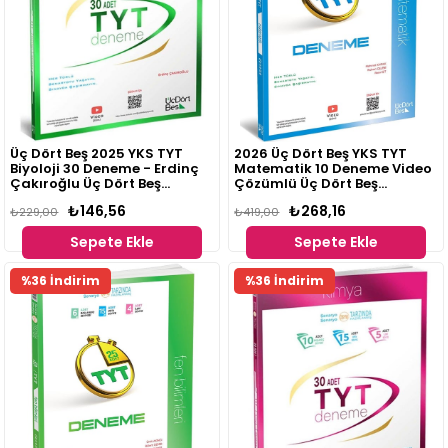
Üç Dört Beş 2025 YKS TYT
2026 Üç Dört Beş YKS TYT
Biyoloji 30 Deneme - Erdinç
Matematik 10 Deneme Video
Çakıroğlu Üç Dört Beş
Çözümlü Üç Dört Beş
Yayınları
Yayınları
₺146,56
₺268,16
₺229,00
₺419,00
Sepete Ekle
Sepete Ekle
%36 İndirim
%36 İndirim