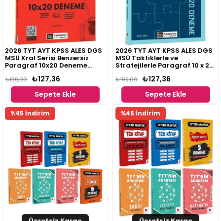
2026 TYT AYT KPSS ALES DGS
2026 TYT AYT KPSS ALES DGS
MSÜ Kral Serisi Benzersiz
MSÜ Taktiklerle ve
Paragraf 10x20 Deneme
Stratejilerle Paragraf 10 x 20
Benzersiz Akademi Yayınları
Deneme Benzersiz Akademi
₺127,36
₺127,36
₺199,00
Yayınları
₺199,00
Sepete Ekle
Sepete Ekle
%45 İndirim
%45 İndirim
Ücretsiz Kargo
Ücretsiz Kargo