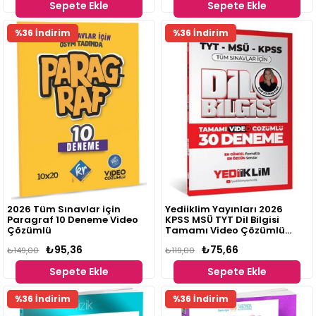
Sepete Ekle
Sepete Ekle
Fırsat
%36 İndirim
%36 İndirim
Ürünü
2026 Tüm Sınavlar için
Yediiklim Yayınları 2026
Paragraf 10 Deneme Video
KPSS MSÜ TYT Dil Bilgisi
Çözümlü
Tamamı Video Çözümlü
Tüm Sınavlar için 30
₺95,36
₺75,66
₺149,00
Deneme
₺119,00
Sepete Ekle
Sepete Ekle
%36 İndirim
%36 İndirim