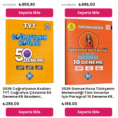
₺959,90
₺686,00
₺1.747,20
₺1.248,00
Sepete Ekle
Sepete Ekle
2026 Coğrafyanın Kodları
2026 Gamze Hoca Türkçenin
TYT Coğrafya Çözümlü 50
Matematiği Tüm Sınavlar
Deneme KR Akademi
İçin Paragraf 10 Deneme KR
Yayınları
Akademi Yayınları
₺289,00
₺199,00
Sepete Ekle
Sepete Ekle