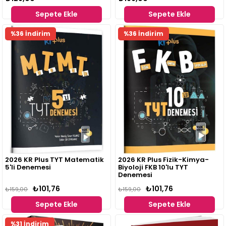
Sepete Ekle
Sepete Ekle
%36 İndirim
%36 İndirim
2026 KR Plus TYT Matematik
2026 KR Plus Fizik-Kimya-
5'li Denemesi
Biyoloji FKB 10'lu TYT
Denemesi
₺101,76
₺101,76
₺159,00
₺159,00
Sepete Ekle
Sepete Ekle
%31 İndirim