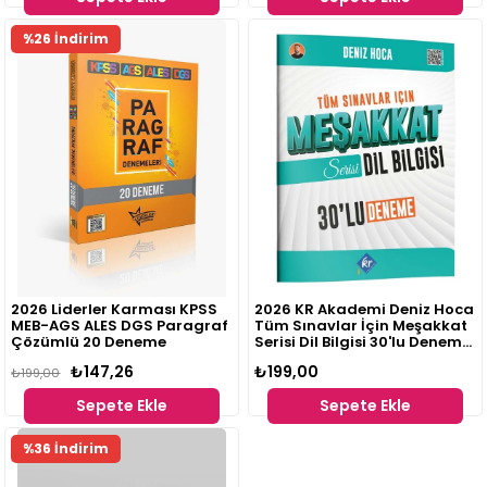
%26 İndirim
2026 Liderler Karması KPSS
2026 KR Akademi Deniz Hoca
MEB-AGS ALES DGS Paragraf
Tüm Sınavlar İçin Meşakkat
Çözümlü 20 Deneme
Serisi Dil Bilgisi 30'lu Deneme
Sınavı
₺147,26
₺199,00
₺199,00
Sepete Ekle
Sepete Ekle
%36 İndirim