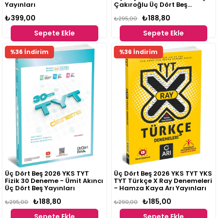
Yayınları
Çakıroğlu Üç Dört Beş
Yayınları
₺399,00
₺188,80
₺295,00
Sepete Ekle
Sepete Ekle
%36 İndirim
%36 İndirim
Üç Dört Beş 2026 YKS TYT
Üç Dört Beş 2026 YKS TYT YKS
Fizik 30 Deneme - Ümit Akıncı
TYT Türkçe X Ray Denemeleri
Üç Dört Beş Yayınları
- Hamza Kaya Arı Yayınları
₺188,80
₺185,00
₺295,00
₺290,00
Sepete Ekle
Sepete Ekle