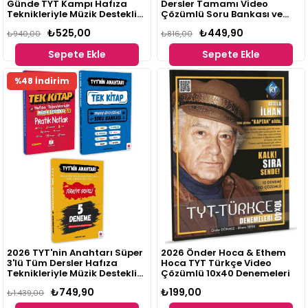
Günde TYT Kampı Hafıza
Dersler Tamamı Video
Teknikleriyle Müzik Destekli
Çözümlü Soru Bankası ve
Pratik Notlar ve Deneme Seti
Türkiye Geneli 5'li Deneme
₺525,00
₺449,90
₺940,00
Paketi
₺816,00
Sepete Ekle
Sepete Ekle
%48 İndirim
2026 TYT'nin Anahtarı Süper
2026 Önder Hoca & Ethem
3'lü Tüm Dersler Hafıza
Hoca TYT Türkçe Video
Teknikleriyle Müzik Destekli
Çözümlü 10x40 Denemeleri
Set
₺749,90
₺199,00
₺1.439,00