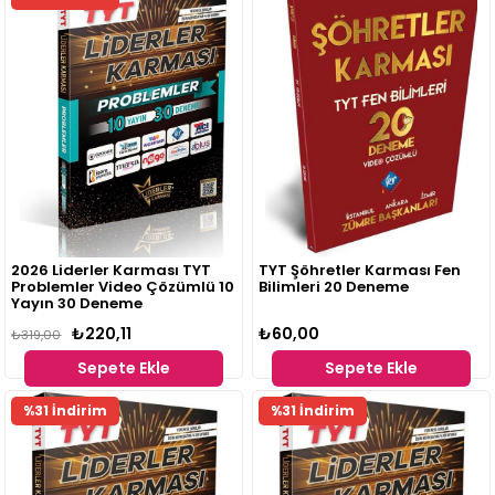
2026 Liderler Karması TYT
TYT Şöhretler Karması Fen
Problemler Video Çözümlü 10
Bilimleri 20 Deneme
Yayın 30 Deneme
₺220,11
₺60,00
₺319,00
Sepete Ekle
Sepete Ekle
%31 İndirim
%31 İndirim