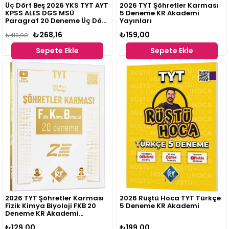
Üç Dört Beş 2026 YKS TYT AYT
2026 TYT Şöhretler Karması
KPSS ALES DGS MSÜ
5 Deneme KR Akademi
Paragraf 20 Deneme Üç Dört
Yayınları
Beş Yayınları
₺268,16
₺159,00
₺419,00
Sepete Ekle
Sepete Ekle
2026 TYT Şöhretler Karması
2026 Rüştü Hoca TYT Türkçe
Fizik Kimya Biyoloji FKB 20
5 Deneme KR Akademi
Deneme KR Akademi
Yayınları
₺129,00
₺199,00