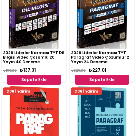
2026 Liderler Karması TYT Dil
2026 Liderler Karması TYT
Bilgisi Video Çözümlü 20
Paragraf Video Çözümlü 12
Yayın 40 Deneme
Yayın 24 Deneme
₺137,31
₺227,01
₺199,00
₺329,00
Sepete Ekle
Sepete Ekle
%36 İndirim
%36 İndirim