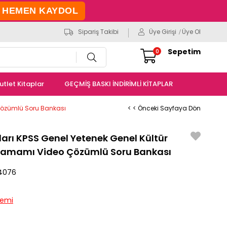
HEMEN KAYDOL
Sipariş Takibi
Üye Girişi
Üye Ol
Sepetim
0
utlet Kitaplar
GEÇMİŞ BASKI İNDİRİMLİ KİTAPLAR
Çözümlü Soru Bankası
< < Önceki Sayfaya Dön
arı KPSS Genel Yetenek Genel Kültür
Tamamı Video Çözümlü Soru Bankası
4076
emi