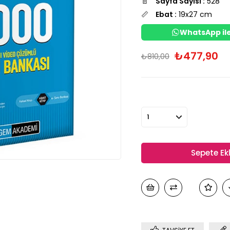
📄
Sayfa Sayısı :
528
📏
Ebat :
19x27 cm
WhatsApp ile
₺477,90
₺810,00