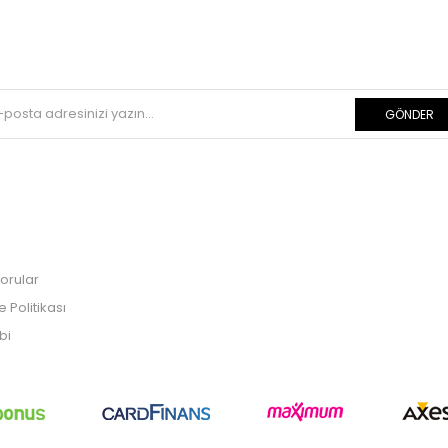
GÖNDER
orular
Politikası
bi