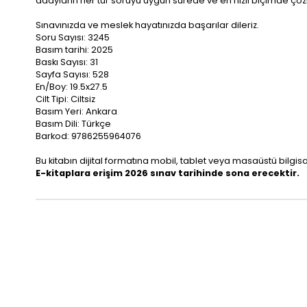
adayların her tür soruyu uygun sürede ve en hızlı biçimde çö
Sınavınızda ve meslek hayatınızda başarılar dileriz.
Soru Sayısı: 3245
Basım tarihi: 2025
Baskı Sayısı: 31
Sayfa Sayısı: 528
En/Boy: 19.5x27.5
Cilt Tipi: Ciltsiz
Basım Yeri: Ankara
Basım Dili: Türkçe
Barkod: 9786255964076
Bu kitabın dijital formatına mobil, tablet veya masaüstü bil
E-kitaplara erişim 2026 sınav tarihinde sona erecektir.