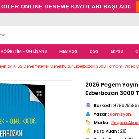
LGİLER ONLINE DENEME KAYITLARI BAŞLADI!
TAÖĞRETİM - ÖN LİSANS
MEB AGS
DGS
EKPSS
O
yınları KPSS Genel Yetenek Genel Kültür Ezberbozan 3000 Tamamı Video 
2026 Pegem Yayınl
Ezberbozan 3000 
🧾
Barkod
:
978625596
👤
Yazar
:
Komisyon
🏷️
Marka
:
Pegem Akad
💰
Para Puan
:
210