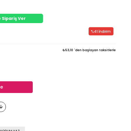
 Sipariş Ver
%
41
İndirim
₺53,10
`den başlayan taksitlerle