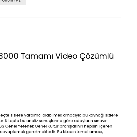
YORUM YAZ
an 3000 Tamamı Video Çözümlü
üreçte sizlere yardımcı olabilmek amacıyla bu kaynağı sizlere
ır. Kitapta bu analiz sonuçlarına göre adayların sınavın
SS Genel Yetenek Genel Kültür branşlarının hepsini içeren
ilde cevaplamak gerekmektedir. Bu kitabın temel amacı,