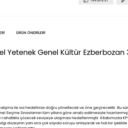
TAVSIYE ET
ERI
ÜRÜN ÖNERILERI
nel Yetenek Genel Kültür Ezberboz
çalışma ile sizi hedefinize doğru yöneltecek ve öne geçirecektir. Bu s
el Seçme Sınavlarının tüm yıllara göre analiz edilmesiyle hazırlanmışt
ı rahatlıkla çözecek seviyeye ulaşması hedeflenmiştir. Kitabımızda KP
 bilgi düzeyinin yanı sıra çok sayıda soruyu anlayarak ve hızlı bir şek