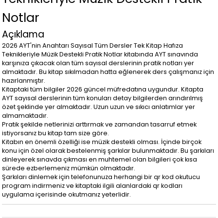
Notlar
Açıklama
2026 AYT'nin Anahtarı Sayısal Tüm Dersler Tek Kitap Hafıza
Teknikleriyle Müzik Destekli Pratik Notlar kitabında AYT sınavında
karşınıza çıkacak olan tüm sayısal derslerinin pratik notları yer
almaktadır. Bu kitap sıkılmadan hatta eğlenerek ders çalışmanız için
hazırlanmıştır.
Kitaptaki tüm bilgiler 2026 güncel müfredatına uygundur. Kitapta
AYT sayısal derslerinin tüm konuları detay bilgilerden arındırılmış
özet şeklinde yer almaktadır. Uzun uzun ve sıkıcı anlatımlar yer
almamaktadır.
Pratik şekilde netlerinizi arttırmak ve zamandan tasarruf etmek
istiyorsanız bu kitap tam size göre.
Kitabın en önemli özelliği ise müzik destekli olması. İçinde birçok
konu için özel olarak bestelenmiş şarkılar bulunmaktadır. Bu şarkıları
dinleyerek sınavda çıkması en muhtemel olan bilgileri çok kısa
sürede ezberlemeniz mümkün olmaktadır.
Şarkıları dinlemek için telefonunuza herhangi bir qr kod okutucu
program indirmeniz ve kitaptaki ilgili alanlardaki qr kodları
uygulama içerisinde okutmanız yeterlidir.