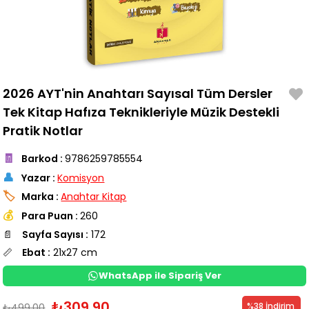
2026 AYT'nin Anahtarı Sayısal Tüm Dersler
Tek Kitap Hafıza Teknikleriyle Müzik Destekli
Pratik Notlar
🧾
Barkod
:
9786259785554
👤
Yazar
:
Komisyon
🏷️
Marka
:
Anahtar Kitap
💰
Para Puan
:
260
📄
Sayfa Sayısı :
172
📏
Ebat :
21x27 cm
WhatsApp ile Sipariş Ver
₺309,90
%
38
İndirim
₺499,00