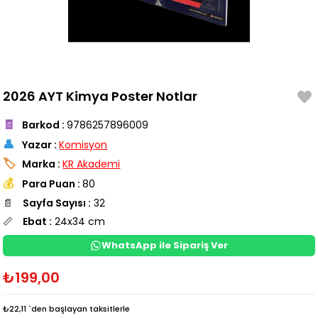
2026 AYT Kimya Poster Notlar
🧾
Barkod
:
9786257896009
👤
Yazar
:
Komisyon
🏷️
Marka
:
KR Akademi
💰
Para Puan
:
80
📄
Sayfa Sayısı :
32
📏
Ebat :
24x34 cm
WhatsApp ile Sipariş Ver
₺199,00
₺22,11
`den başlayan taksitlerle