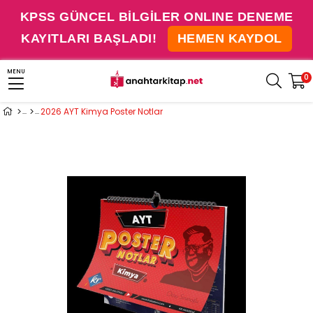
KPSS GÜNCEL BİLGİLER ONLINE DENEME
KAYITLARI BAŞLADI!
HEMEN KAYDOL
MENU
0
2026 AYT Kimya Poster Notlar