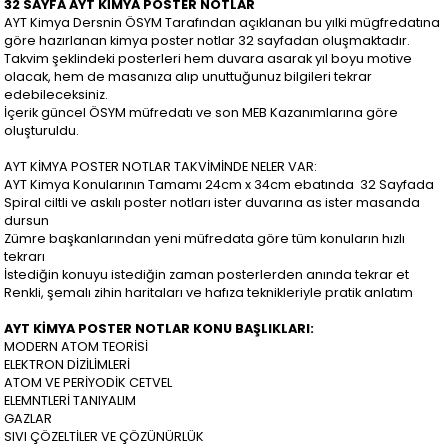
32 SAYFA AYT KİMYA POSTER NOTLAR
AYT Kimya Dersnin ÖSYM Tarafından açıklanan bu yılki mügfredatına
göre hazırlanan kimya poster notlar 32 sayfadan oluşmaktadır.
Takvim şeklindeki posterleri hem duvara asarak yıl boyu motive
olacak, hem de masanıza alıp unuttuğunuz bilgileri tekrar
edebileceksiniz.
İçerik güncel ÖSYM müfredatı ve son MEB Kazanımlarına göre
oluşturuldu.
AYT KİMYA POSTER NOTLAR TAKVİMİNDE NELER VAR:
AYT Kimya Konularının Tamamı 24cm x 34cm ebatında 32 Sayfada
Spiral ciltli ve askılı poster notları ister duvarına as ister masanda
dursun
Zümre başkanlarından yeni müfredata göre tüm konuların hızlı
tekrarı
İstediğin konuyu istediğin zaman posterlerden anında tekrar et
Renkli, şemalı zihin haritaları ve hafıza teknikleriyle pratik anlatım
AYT KİMYA POSTER NOTLAR KONU BAŞLIKLARI:
MODERN ATOM TEORİSİ
ELEKTRON DİZİLİMLERİ
ATOM VE PERİYODİK CETVEL
ELEMNTLERİ TANIYALIM
GAZLAR
SIVI ÇÖZELTİLER VE ÇÖZÜNÜRLÜK