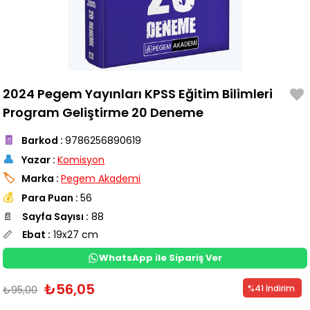
2024 Pegem Yayınları KPSS Eğitim Bilimleri
Program Geliştirme 20 Deneme
🧾
Barkod
:
9786256890619
👤
Yazar
:
Komisyon
🏷️
Marka
:
Pegem Akademi
💰
Para Puan
:
56
📄
Sayfa Sayısı :
88
📏
Ebat :
19x27 cm
WhatsApp ile Sipariş Ver
₺56,05
%
41
İndirim
₺95,00