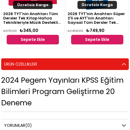
Ücretsiz Kargo
Ücretsiz Kargo
2026 TYT'nin Anahtarı Tüm
2026 TYT'nin Anahtarı Süper
Dersler Tek Kitap Hafıza
2'li ve AYT'nin Anahtarı
Teknikleriyle Müzik Destekli
Sayısal Tüm Dersler Tek
Pratik Notlar
Kitap Hafıza Teknikleriyle
₺345,00
₺749,90
₺575,00
Müzik Destekli Pratik Notlar
₺1.458,00
Sepete Ekle
Sepete Ekle
ÜRÜN ÖZELLIKLERI
2024 Pegem Yayınları KPSS Eğitim
Bilimleri Program Geliştirme 20
Deneme
YORUMLAR
(0)