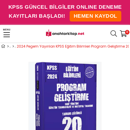
KPSS GÜNCEL BİLGİLER ONLINE DENEME
KAYITLARI BAŞLADI!
HEMEN KAYDOL
MENU
0