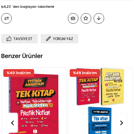
₺6,23
`den başlayan taksitlerle
TAVSIYE ET
YORUM YAZ
Benzer Ürünler
%40 İndirim
%49 İndirim